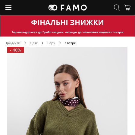
ФІНАЛЬНІ ЗНИЖКИ
Термін відправки
до 7 робочих днів, акція діє до закінчення акційних товарів
Продукти
Одяг
Верх
Светри
-
40%