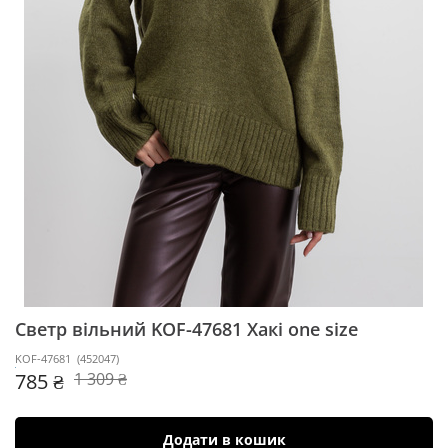
Светр вільний KOF-47681
Хакі one size
KOF-47681
(
452047
)
785 ₴
1 309 ₴
Додати в кошик