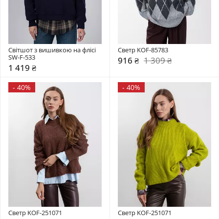
Світшот з вишивкою на флісі 
Светр KOF-85783
SW-F-533
916 ₴
1 309 ₴
1 419 ₴
-
40%
-
40%
Светр KOF-251071
Светр KOF-251071