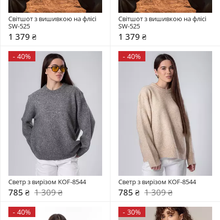
Світшот з вишивкою на флісі 
Світшот з вишивкою на флісі 
SW-525
SW-525
1 379 ₴
1 379 ₴
-
40%
-
40%
Светр з вирізом KOF-8544
Светр з вирізом KOF-8544
785 ₴
1 309 ₴
785 ₴
1 309 ₴
-
40%
-
30%