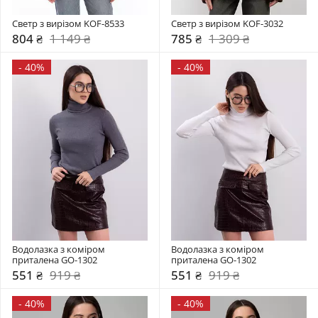
Светр з вирізом KOF-8533
Светр з вирізом KOF-3032
804 ₴
1 149 ₴
785 ₴
1 309 ₴
-
40%
-
40%
Водолазка з коміром  
Водолазка з коміром  
приталена GO-1302
приталена GO-1302
551 ₴
919 ₴
551 ₴
919 ₴
-
40%
-
40%