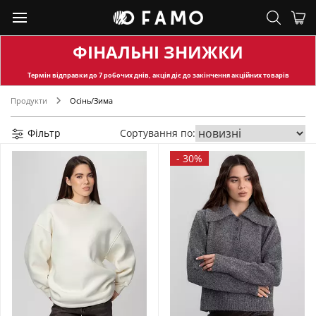
ФІНАЛЬНІ ЗНИЖКИ
Термін відправки
до 7 робочих днів, акція діє до закінчення акційних товарів
Продукти
Осінь/Зима
Фільтр
Сортування по:
-
30%