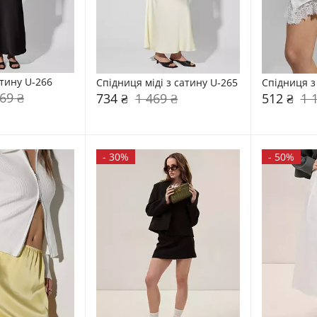
атину U-266
Спідниця міді з сатину U-265
Спідниця з
69 ₴
734 ₴
1 469 ₴
512 ₴
1 
-
30%
-
50%