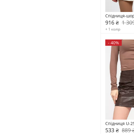
Спідниця-шор
916 ₴
1 30
+ 1 колір
-
40%
Спідниця U-2
533 ₴
889 