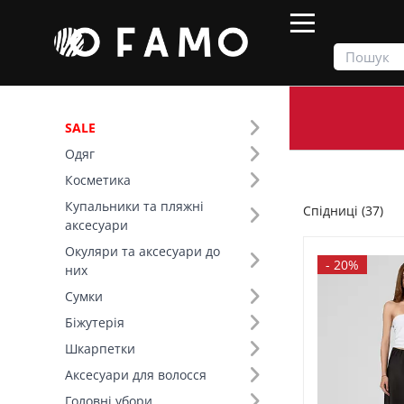
SALE
Одяг
Продукти
Одяг
Низ
Спідниці
Косметика
Купальники та пляжні
Спідниці (37)
Фільтр
аксесуари
Окуляри та аксесуари до
Ціна
-
20%
них
Сумки
SALE
Біжутерія
Шкарпетки
Розмір (7)
Аксесуари для волосся
Основний колір (13)
Головні убори