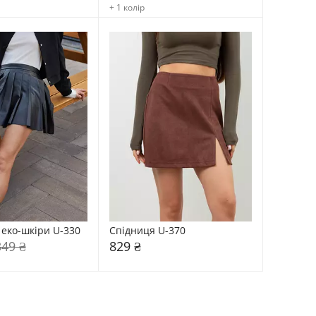
+ 1 колір
 еко-шкіри U-330
Спідниця U-370
349 ₴
829 ₴