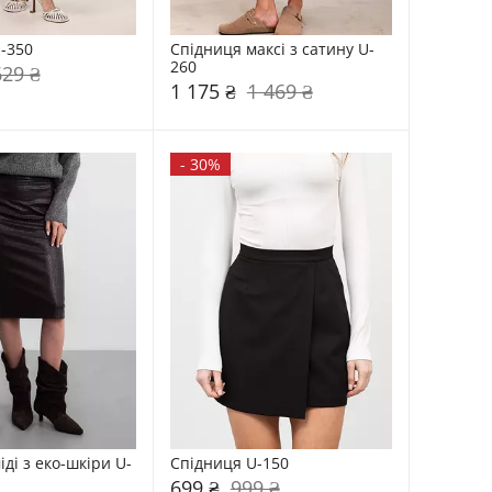
-350
Спідниця максі з сатину U-
260
629 ₴
1 175 ₴
1 469 ₴
-
30%
ді з еко-шкіри U-
Спідниця U-150
699 ₴
999 ₴