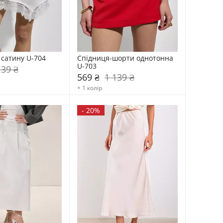
 сатину U-704
Спідниця-шорти однотонна 
U-703
139 ₴
569 ₴
1 139 ₴
+ 1 колір
-
20%