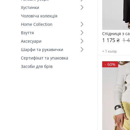
Хустинки
Виробник (1)
Чоловіча колекція
FAMO, власне виробництво (22)
Home Collection
Взуття
Спідниця з с
1 175 ₴
1 4
Аксесуари
Шарфи та рукавички
+ 1 колір
Сертифікат та упаковка
-
60%
Засоби для брів