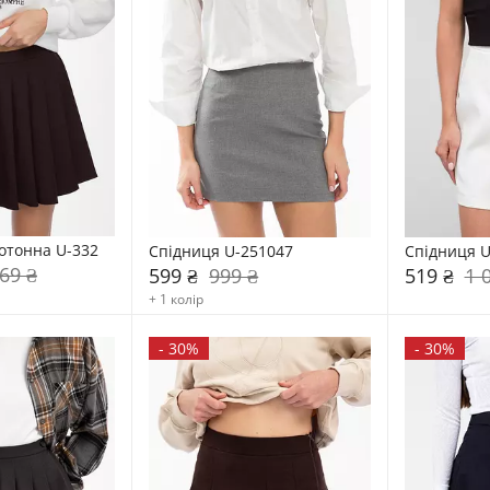
отонна U-332
Спідниця U-251047
Спідниця U
69 ₴
599 ₴
999 ₴
519 ₴
1 
+ 1 колір
-
30%
-
30%