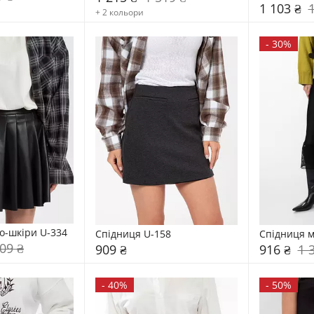
1 103 ₴
+ 2 кольори
-
30%
о-шкіри U-334
Спідниця U-158
Спідниця м
09 ₴
909 ₴
916 ₴
1 
-
40%
-
50%