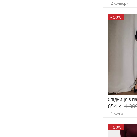
+ 2 кольори
-
50%
Спідниця з п
654 ₴
1 30
+ 1 колір
-
50%