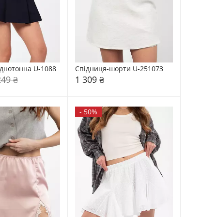
днотонна U-1088
Спідниця-шорти U-251073
249 ₴
1 309 ₴
-
50%