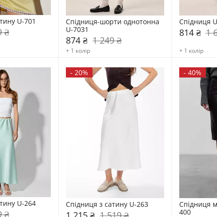
атину U-701
Спідниця-шорти однотонна 
Спідниця U
U-7031
9 ₴
814 ₴
1 
874 ₴
1 249 ₴
+ 1 колір
+ 1 колір
-
20%
-
40%
атину U-264
Спідниця з сатину U-263
Спідниця мі
400
9 ₴
1 215 ₴
1 519 ₴