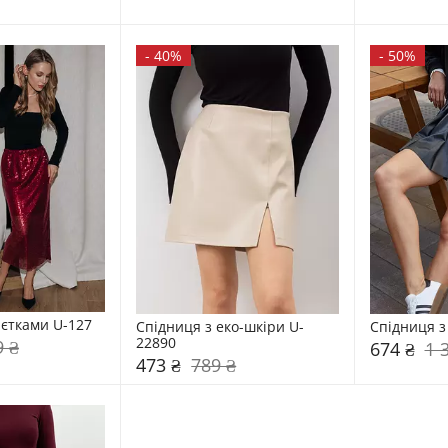
-
40%
-
50%
аєтками U-127
Спідниця з еко-шкіри U-
Спідниця з
22890
9 ₴
674 ₴
1 
473 ₴
789 ₴