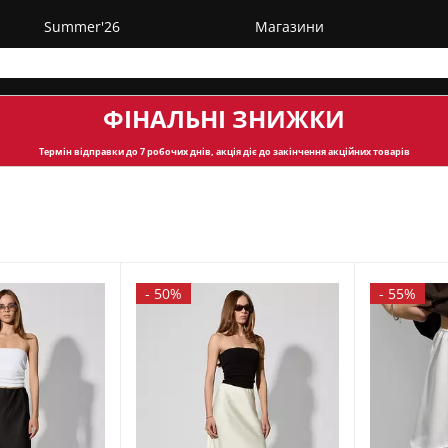
Summer'26
Магазини
ФІНАЛЬНІ ЗНИЖКИ
Термін відправки
до 7 робочих днів, акція діє до закінчення акційних товарів
-
50%
-
55%