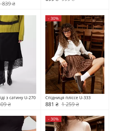
1 839 ₴
-
30%
іді з сатину U-270
Спідниця пліссе U-333
309 ₴
881 ₴
1 259 ₴
-
30%