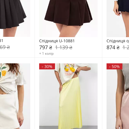
31
Спідниця U-10881
Спідниця о
69 ₴
797 ₴
1 139 ₴
874 ₴
1 
+ 1 колір
-
30%
-
50%