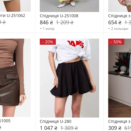
ти U-251062
Спідниця U-251008
Спідниця з
9 ₴
846 ₴
1 209 ₴
654 ₴
1 
+ 1 колір
+ 2 кольори
-
20%
-
50%
51005
Спідниця U-280
Спідниця з
₴
1 047 ₴
1 309 ₴
309 ₴
61