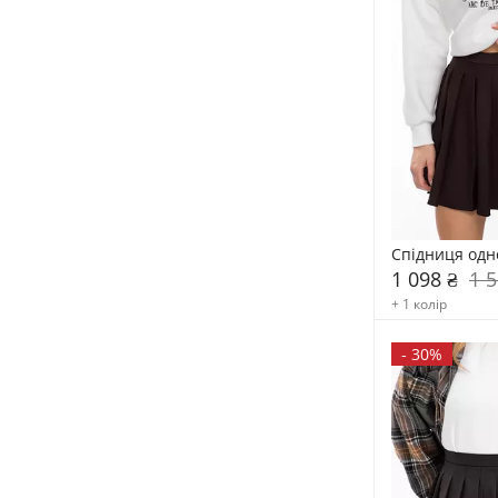
Спідниця одн
1 098 ₴
1 5
+ 1 колір
-
30%