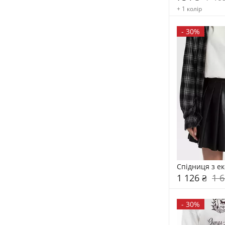
+ 1 колір
-
30%
Спідниця з ек
1 126 ₴
1 6
-
30%