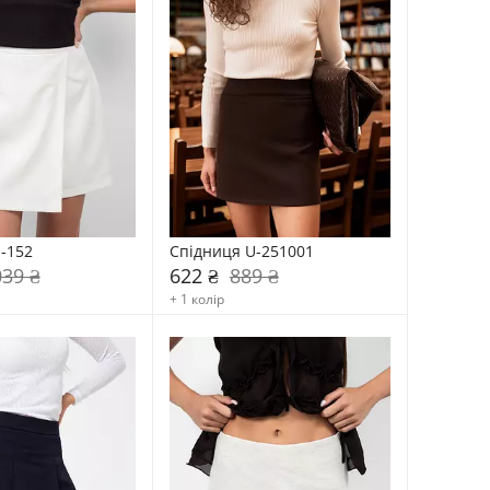
-152
Спідниця U-251001
039 ₴
622 ₴
889 ₴
+ 1 колір