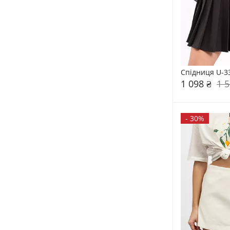
Спідниця U-3
1 098 ₴
1 5
-
30%