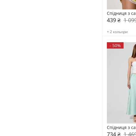
Спідниця з с
439 ₴
1 09
+ 2 кольори
-
50%
Спідниця з с
734 ₴
1 46