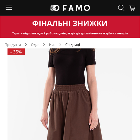
ФІНАЛЬНІ ЗНИЖКИ
Термін відправки
до 7 робочих днів, акція діє до закінчення акційних товарів
Продукти
Одяг
Низ
Спідниці
-
35%