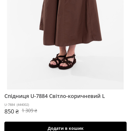
Спідниця U-7884
Світло-коричневий L
U-7884
(
444002
)
850 ₴
1 309 ₴
Додати в кошик