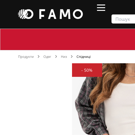
Продукти
Одяг
Низ
Спідниці
-
50%