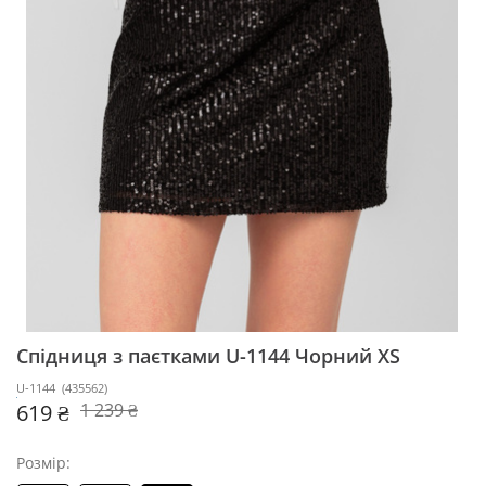
Спідниця з паєтками U-1144
Чорний XS
U-1144
(
435562
)
619 ₴
1 239 ₴
Розмір: