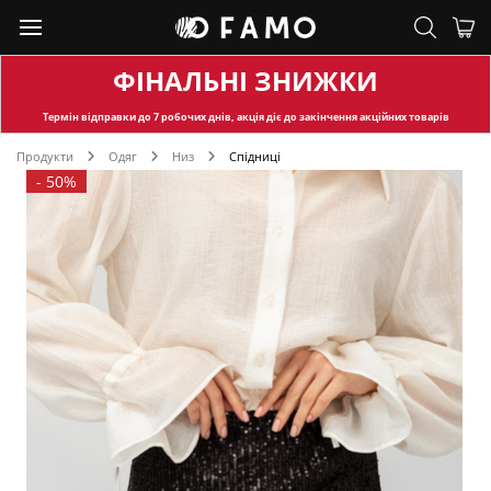
ФІНАЛЬНІ ЗНИЖКИ
Термін відправки
до 7 робочих днів, акція діє до закінчення акційних товарів
Продукти
Одяг
Низ
Спідниці
-
50%