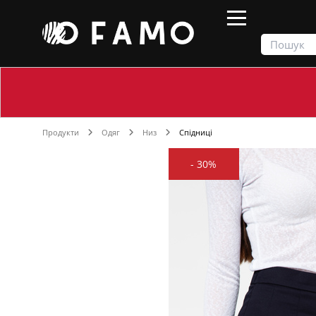
Продукти
Одяг
Низ
Спідниці
-
30%