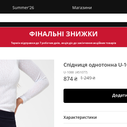
Summer'26
Магазини
ФІНАЛЬНІ ЗНИЖКИ
Термін відправки
до 7 робочих днів, акція діє до закінчення акційних товарів
Спідниця однотонна U-
U-1088
(
451077
)
874 ₴
1 249 ₴
Додат
Характеристики