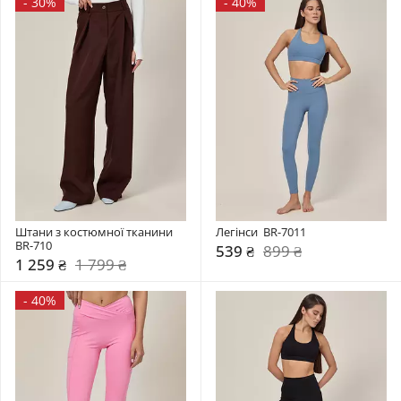
-
30%
-
40%
Штани з костюмної тканини 
Легінси  BR-7011
BR-710
539 ₴
899 ₴
1 259 ₴
1 799 ₴
-
40%