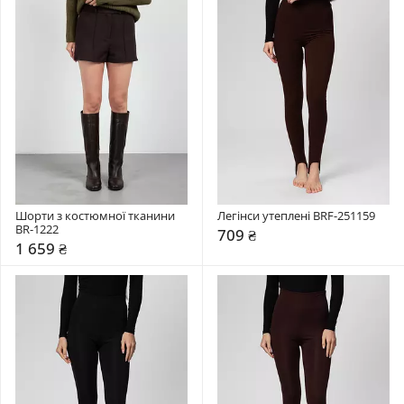
Шорти з костюмної тканини 
Легінси утеплені BRF-251159
BR-1222
709 ₴
1 659 ₴