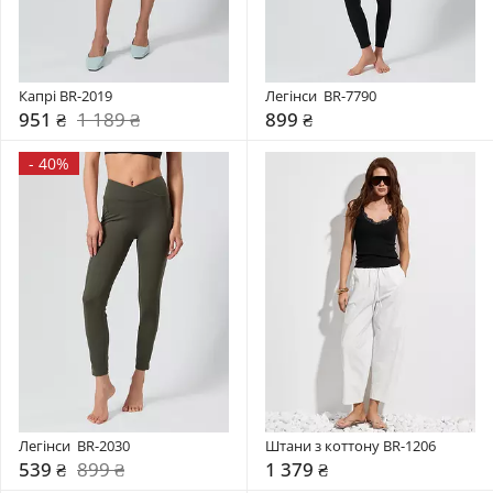
Капрі BR-2019
Легінси  BR-7790
951 ₴
1 189 ₴
899 ₴
-
40%
Легінси  BR-2030
Штани з коттону BR-1206
539 ₴
899 ₴
1 379 ₴