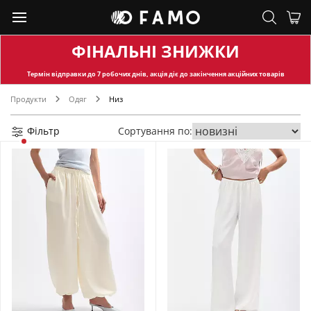
ФІНАЛЬНІ ЗНИЖКИ
Термін відправки
до 7 робочих днів, акція діє до закінчення акційних товарів
Продукти
Одяг
Низ
Фільтр
Сортування по: