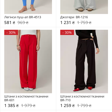
Легінси пуш-ап BR-4513
Джогери  BR-1216
581 ₴
969 ₴
1 231 ₴
1 759 ₴
-
30%
-
30%
Штани з костюмної тканини 
Штани з костюмної тканини 
BR-601
BR-710
1 385 ₴
1 979 ₴
1 259 ₴
1 799 ₴