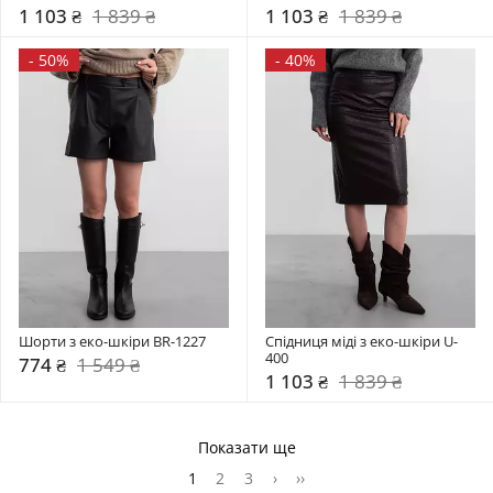
1 103 ₴
1 839 ₴
1 103 ₴
1 839 ₴
-
50%
-
40%
Шорти з еко-шкіри BR-1227
Спідниця міді з еко-шкіри U-
400
774 ₴
1 549 ₴
1 103 ₴
1 839 ₴
Показати ще
1
2
3
›
››