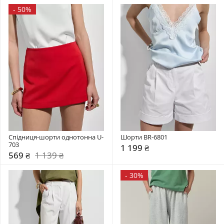
-
50%
Спідниця-шорти однотонна U-
Шорти BR-6801
703
1 199 ₴
569 ₴
1 139 ₴
-
30%