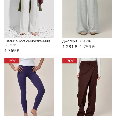
Штани з костюмної тканини 
Джогери  BR-1216
BR-6011
1 231 ₴
1 759 ₴
1 769 ₴
-
25%
-
30%