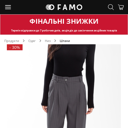
ФІНАЛЬНІ ЗНИЖКИ
Термін відправки
до 7 робочих днів, акція діє до закінчення акційних товарів
Продукти
Одяг
Низ
Штани
-
30%