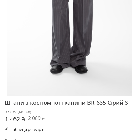
Штани з костюмної тканини BR-635
Сірий S
BR-635
(
449568
)
1 462 ₴
2 089 ₴
Таблиця розмірів