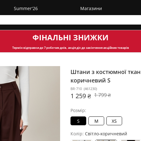
Summer'26
Магазини
ФІНАЛЬНІ ЗНИЖКИ
Термін відправки
до 7 робочих днів, акція діє до закінчення акційних товарів
Штани з костюмної тка
коричневий S
BR-710
(
461230
)
1 259 ₴
1 799 ₴
Розмір:
S
M
XS
Колір:
Світло-коричневий