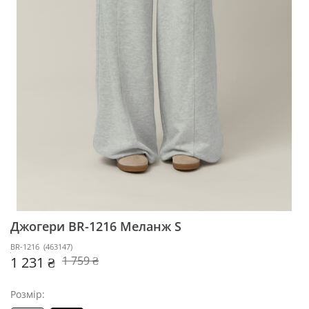
Джогери BR-1216
Меланж S
BR-1216
(
463147
)
1 231 ₴
1 759 ₴
Розмір: