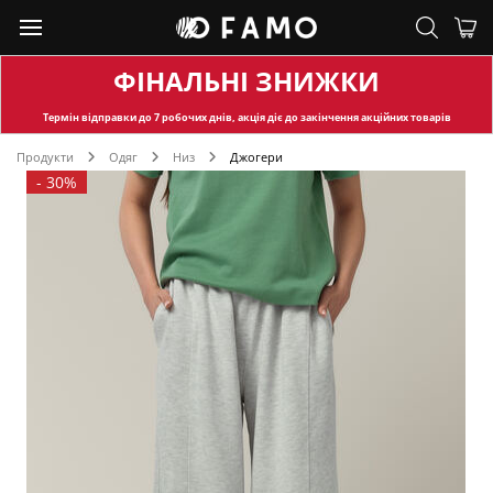
ФІНАЛЬНІ ЗНИЖКИ
Термін відправки
до 7 робочих днів, акція діє до закінчення акційних товарів
Продукти
Одяг
Низ
Джогери
-
30%