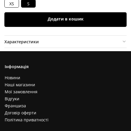
XS
S
Додати в кошик
Характеристики
Опис товару
Відгуки (
0
)
Інформація
Новини
Наші магазини
Мої замовлення
Відгуки
Франшиза
Договір оферти
Політика приватності