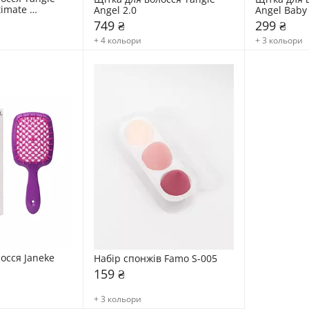
imate 
Angel 2.0
Angel Baby
749 ₴
299 ₴
+ 4 кольори
+ 3 кольори
осся Janeke 
Набір спонжів Famo S-005
159 ₴
+ 3 кольори