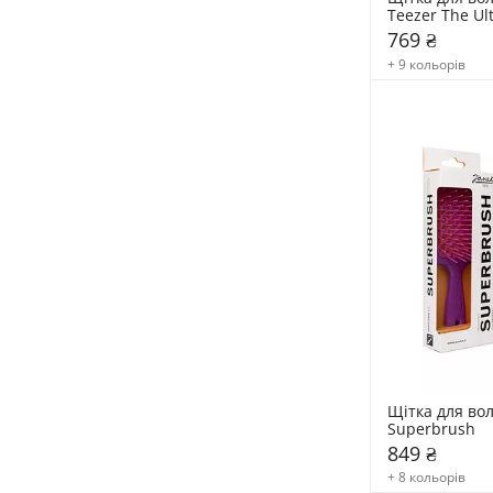
Teezer The Ult
Detangler
769 ₴
+ 9 кольорів
Щітка для вол
Superbrush
849 ₴
+ 8 кольорів