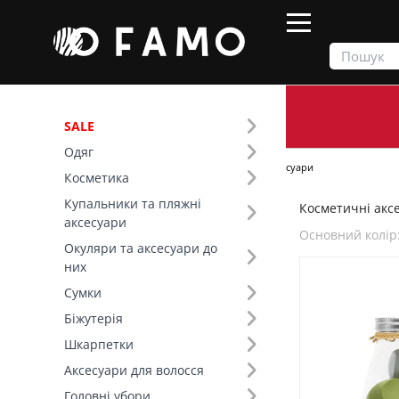
SALE
Одяг
Продукти
Косметика
Косметичні аксесуари
Косметика
Купальники та пляжні
Косметичні аксе
Фільтр
аксесуари
Основний колір
Окуляри та аксесуари до
Ціна
них
Сумки
SALE
Біжутерія
Шкарпетки
Основний колір (18)
Аксесуари для волосся
Вид товару (64)
Головні убори