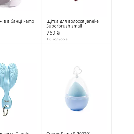
ів в банці Famo 
Щітка для волосся Janeke 
Superbrush small
769 ₴
+ 8 кольорів
олосся Tangle 
Спонж Famo S-202201