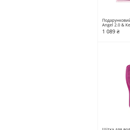
Подарунковий 
Angel 2.0 & Ke
Detangling Gif
1 089 ₴
Щітка для вол