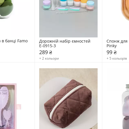
 в банці Famo
Дорожній набір ємностей 
Спонж для 
Е-0915-3
Pinky
289 ₴
99 ₴
+ 2 кольори
+ 5 кольорів