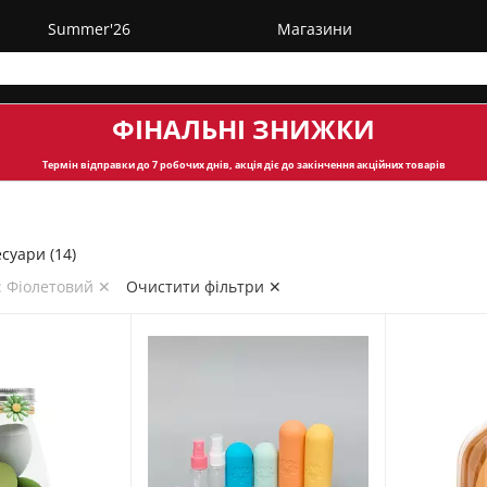
Summer'26
Магазини
ФІНАЛЬНІ ЗНИЖКИ
Термін відправки
до 7 робочих днів, акція діє до закінчення акційних товарів
суари (14)
: Фіолетовий ✕
Очистити фільтри ✕