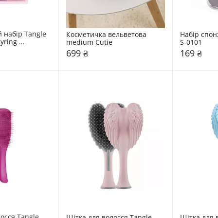
набір Tangle 
Косметичка вельветова 
Набір спонж
yring 
medium Cutie
S-0101
t Set
699 ₴
169 ₴
осся Tangle 
Щітка для волосся Tangle 
Щітка для в