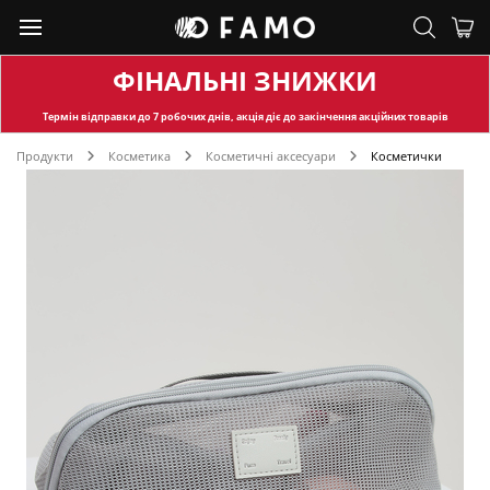
ФІНАЛЬНІ ЗНИЖКИ
Термін відправки
до 7 робочих днів, акція діє до закінчення акційних товарів
Продукти
Косметика
Косметичні аксесуари
Косметички