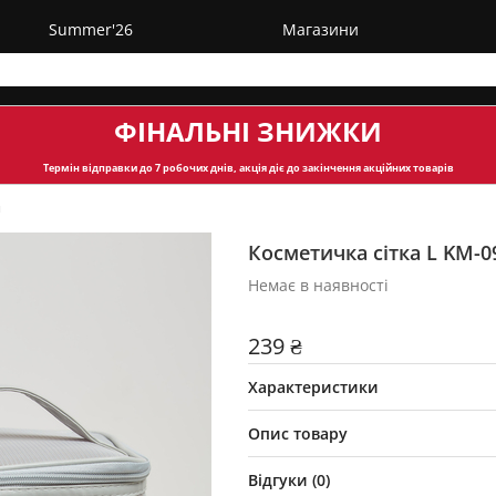
Summer'26
Магазини
ФІНАЛЬНІ ЗНИЖКИ
Термін відправки
до 7 робочих днів, акція діє до закінчення акційних товарів
и
Косметичка сітка L KM-0
Немає в наявності
239 ₴
Характеристики
Опис товару
Відгуки (
0
)