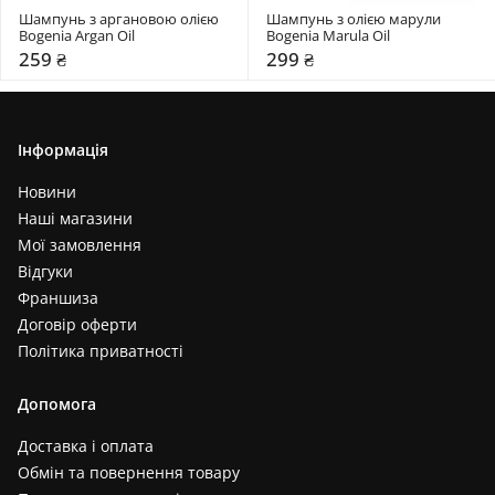
Шампунь з аргановою олією 
Шампунь з олією марули 
Bogenia Argan Oil 
Bogenia Marula Oil
259 ₴
299 ₴
Інформація
Новини
Наші магазини
Мої замовлення
Відгуки
Франшиза
Договір оферти
Політика приватності
Допомога
Доставка і оплата
Обмін та повернення товару