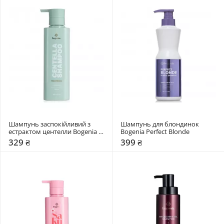
Шампунь заспокійливий з 
Шампунь для блондинок 
естрактом центелли Bogenia 
Bogenia Perfect Blonde
Centella
329 ₴
399 ₴