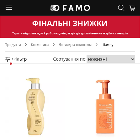
ФІНАЛЬНІ ЗНИЖКИ
Термін відправки
до 7 робочих днів, акція діє до закінчення акційних товарів
Продукти
Косметика
Догляд за волоссям
Шампуні
Фільтр
Сортування по: