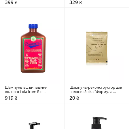
тонкого волосся Dr.FORHAIR 
399 ₴
329 ₴
Heritage April Muguet
Шампунь від випадіння 
Шампунь-реконструктор для 
волосся Lola from Rio 
волосся Soika "Формула 
RAPUNZEL REJUVENATING
блиску"
919 ₴
20 ₴