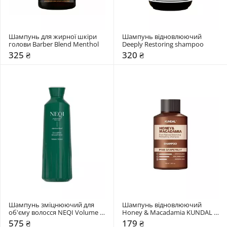
Шампунь для жирної шкіри 
Шампунь відновлюючий 
голови Barber Blend Menthol
Deeply Restoring shampoo
325 ₴
320 ₴
Шампунь зміцнюючий для 
Шампунь відновлюючий 
об'єму волосся NEQI Volume 
Honey & Macadamia KUNDAL 
Victory
"Pink Grapefruit"
575 ₴
179 ₴