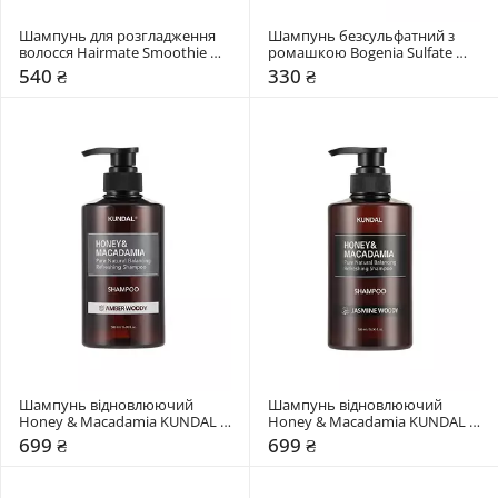
Шампунь для розгладження 
Шампунь безсульфатний з 
волосся Hairmate Smoothie 
ромашкою Bogenia Sulfate 
Shampoo
Free
540 ₴
330 ₴
Шампунь відновлюючий 
Шампунь відновлюючий 
Honey & Macadamia KUNDAL 
Honey & Macadamia KUNDAL 
Amber Woody
Aroma Edition Jasmine Woody
699 ₴
699 ₴