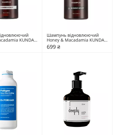
ідновлюючий 
Шампунь відновлюючий 
acadamia KUNDAL 
Honey & Macadamia KUNDAL 
dy
Aroma Edition Jasmine Woody
699 ₴