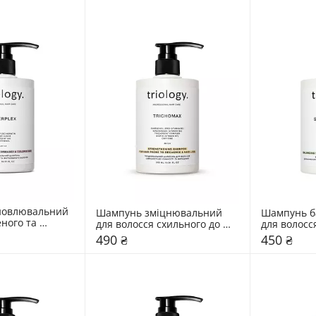
новлювальний 
Шампунь зміцнювальний 
Шампунь б
ного та 
для волосся схильного до 
для волосся
волосся 
ламкості та випадіння 
жирності Tri
490 ₴
450 ₴
rplex
Triology. Trichomax
Sebobalanc