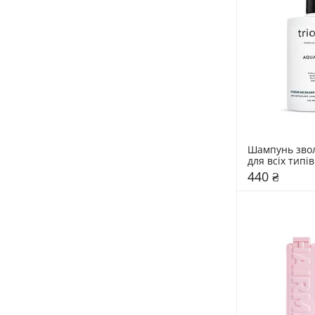
Шампунь звол
для всіх типів
Triology. Aqu
440 ₴