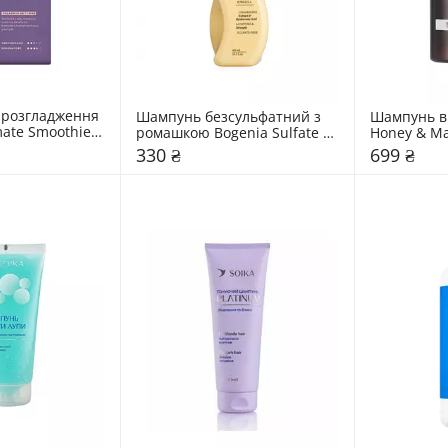
розгладження 
Шампунь безсульфатний з 
Шампунь в
ate Smoothie 
ромашкою Bogenia Sulfate 
Honey & M
Free
Amber Woo
330 ₴
699 ₴