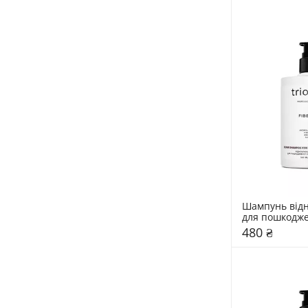
Шампунь від
для пошкодже
фарбованого 
480 ₴
Triology. Fibe