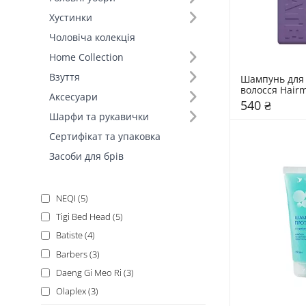
Бренд (25)
Хустинки
Чоловіча колекція
Home Collection
KUNDAL (13)
Взуття
Шампунь для 
Bogenia (9)
волосся Hairm
Аксесуари
Shampoo
540 ₴
Deeply (9)
Шарфи та рукавички
Triology. (7)
Сертифікат та упаковка
Dr.FORHAIR (6)
Засоби для брів
Hairmate (6)
MOREMO (5)
NEQI (5)
Tigi Bed Head (5)
Batiste (4)
Barbers (3)
Daeng Gi Meo Ri (3)
Olaplex (3)