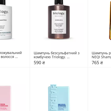
ожувальний 
Шампунь безсульфатний з 
Шампунь р
 волосся 
комбучею Triology. 
NEQI Sham
amatrix
Kombucha
Glass
590 ₴
765 ₴