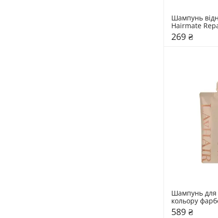
Шампунь від
Hairmate Rep
269 ₴
Шампунь для 
кольору фарб
волосся LAvH
589 ₴