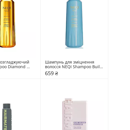
озгладжуючий 
Шампунь для зміцнення 
poo Diamond 
волосся NEQI Shampoo Build 
Boost
659 ₴