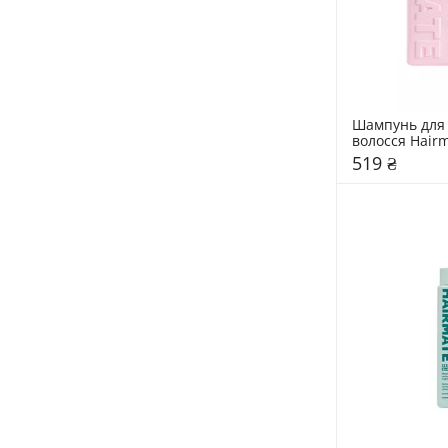
Шампунь для 
волосся Hairm
Shampoo
519 ₴