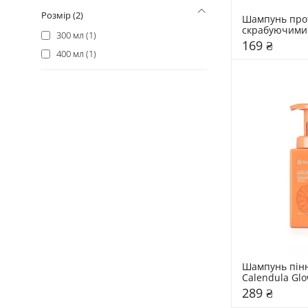
Soika (3)
Розмір (2)
Шампунь проти
Barber Blend (2)
скрабуючими
300 мл (1)
LAvHAIR (2)
169 ₴
400 мл (1)
Lola from Rio (2)
WhoCares (2)
Esthetic House (1)
Hollyskin (1)
Kristin Ess (1)
Moday (1)
Mr.SCRUBBER (1)
ORRO (1)
TINK (1)
Шампунь пінн
Calendula Gl
289 ₴