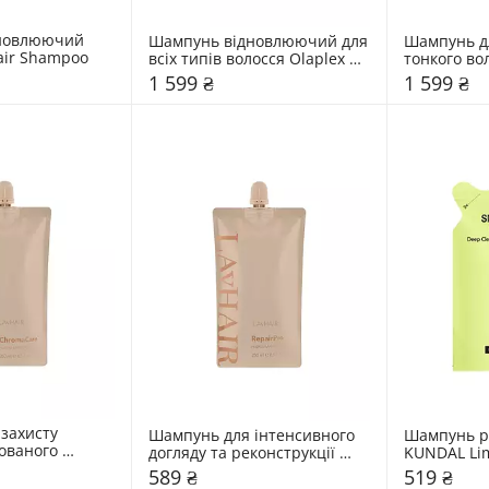
новлюючий 
Шампунь відновлюючий для 
Шампунь дл
air Shampoo
всіх типів волосся Olaplex 
тонкого вол
Nº.4 Bond Maintenance 
Nº4fine Bo
1 599 ₴
1 599 ₴
Shampoo
Shampoo
захисту 
Шампунь для інтенсивного 
Шампунь реф
ованого 
догляду та реконструкції 
KUNDAL Lim
AIR ChromaCare
пошкодженого волосся 
Basil&Mand
589 ₴
519 ₴
LAvHAIR RepairPro