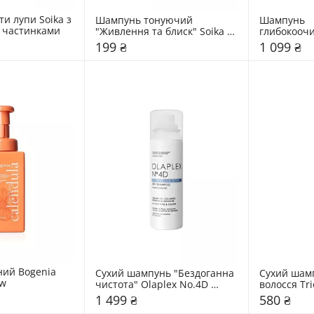
 лупи Soika з 
Шампунь тонуючий 
Шампунь 
 частинками
"Живлення та блиск" Soika 
глибокооч
Platinum
ефектом ох
199 ₴
1 099 ₴
Dr.FORHAIR 
Clean Cooli
ий Bogenia 
Сухий шампунь "Бездоганна 
Сухий шамп
ow
чистота" Olaplex No.4D 
волосся Tri
Clean Volume Detox Dry 
1 499 ₴
580 ₴
Shampoo