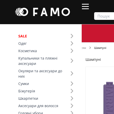
SALE
Одяг
Продукти
Косметика
Догляд за волоссям
Шампуні
Косметика
Купальники та пляжні
Шампуні
Фільтр
аксесуари
Окуляри та аксесуари до
Ціна
них
Сумки
Серія (3)
Біжутерія
Original (1)
Шкарпетки
Sweet Berry (1)
Аксесуари для волосся
Gummy Bears (1)
Головні убори