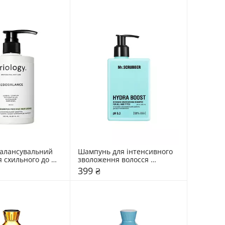
алансувальний 
Шампунь для інтенсивного 
 схильного до 
зволоження волосся 
ology. 
Mr.SCRUBBER Hydra Boost
399 ₴
e