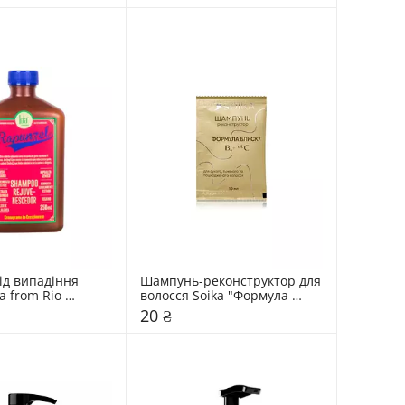
д випадіння 
Шампунь-реконструктор для 
a from Rio 
волосся Soika "Формула 
REJUVENATING
блиску"
20 ₴