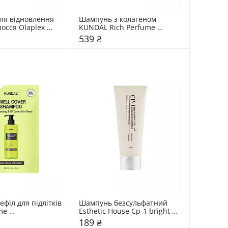
я відновлення 
Шампунь з колагеном 
осся Olaplex 
KUNDAL Rich Perfume 
nd Maintenance 
Collagen Shampoo "Cherry 
539 ₴
Blossom"
іл для підлітків 
Шампунь безсульфатний 
e 
Esthetic House Cp-1 bright 
arin
complex з протеїнами та 
189 ₴
колагеном