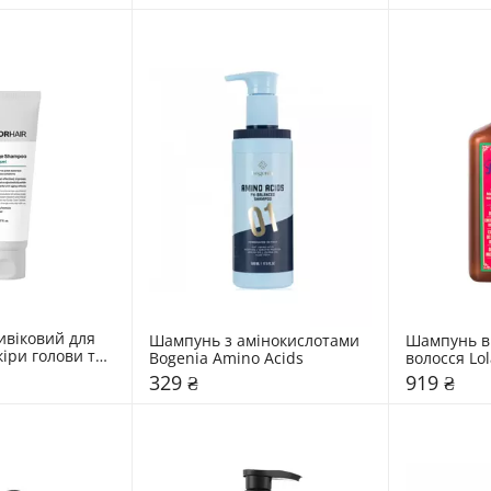
віковий для 
Шампунь з амінокислотами 
Шампунь ві
іри голови та 
Bogenia Amino Acids
волосся Lol
ся Dr.FORHAIR 
RAPUNZEL 
329 ₴
919 ₴
l Muguet