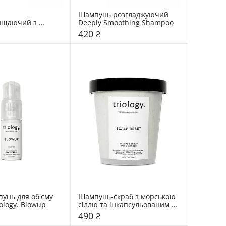
Шампунь розгладжуючий 
ищаючий з 
Deeply Smoothing Shampoo
олодження 
420 ₴
Folligen Deep 
ng
унь для об'єму 
Шампунь-скраб з морською 
ology. Blowup
сіллю та інкапсульованим 
вугіллям Triology. Scalp reset
490 ₴