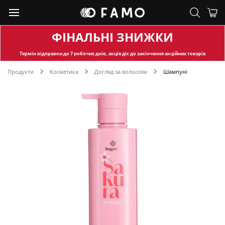
ФІНАЛЬНІ ЗНИЖКИ
Термін відправки
до 7 робочих днів, акція діє до закінчення акційних товарів
Продукти
Косметика
Догляд за волоссям
Шампуні