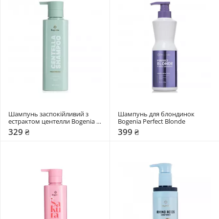
Шампунь заспокійливий з 
Шампунь для блондинок 
естрактом центелли Bogenia 
Bogenia Perfect Blonde
Centella
329 ₴
399 ₴