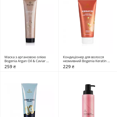
Маска з аргановою олією 
Кондиціонер для волосся 
Bogenia Argan Oil & Caviar 
незмивний Bogenia Keratin 
Extract
Leave-in Hair Treatment
259 ₴
229 ₴