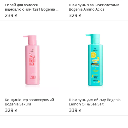
Спрей для волосся 
Шампунь з амінокислотами 
відновлюючий 12в1 Bogenia 
Bogenia Amino Acids
Professional Restorative Spray
239 ₴
329 ₴
Кондиціонер зволожуючий 
Шампунь для об'єму Bogenia 
Bogenia Sakura
Lemon Oil & Sea Salt
329 ₴
339 ₴