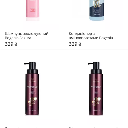
Шампунь зволожуючий 
Кондиціонер з 
Bogenia Sakura
амінокислотами Bogenia 
Amino Acids
329 ₴
329 ₴