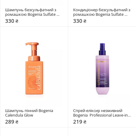
Шампунь безсульфатний з 
Кондиціонер безсульфатний з 
ромашкою Bogenia Sulfate 
ромашкою Bogenia Sulfate 
Free
Free
330 ₴
330 ₴
Шампунь пінний Bogenia 
Спрей-еліксир незмивний 
Calendula Glow
Bogenia  Professional Leave-in 
Detangling Treatment Elixir
289 ₴
219 ₴