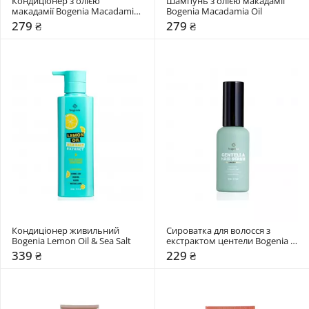
Кондиціонер з олією 
Шампунь з олією макадамії 
макадамії Bogenia Macadamia 
Bogenia Macadamia Oil
Oil
279 ₴
279 ₴
Кондиціонер живильний 
Сироватка для волосся з 
Bogenia Lemon Oil & Sea Salt
екстрактом центели Bogenia 
Centella
339 ₴
229 ₴