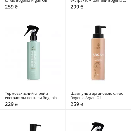
олією Bogenia Argan Oil 
екстрактом центели Bogenia 
Centella
259 ₴
299 ₴
Термозахисний спрей з 
Шампунь з аргановою олією 
екстрактом центели Bogenia 
Bogenia Argan Oil 
Centella
229 ₴
259 ₴