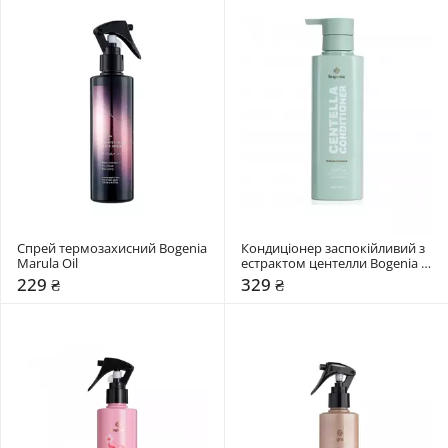
Спрей термозахисний Bogenia 
Кондиціонер заспокійливий з 
Marula Oil
естрактом центелли Bogenia 
Centella
229 ₴
329 ₴