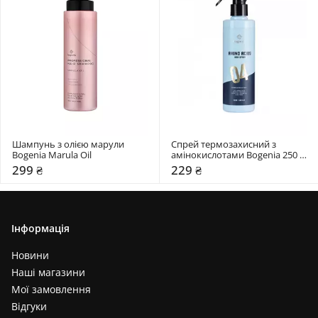
Шампунь з олією марули 
Спрей термозахисний з 
Bogenia Marula Oil
амінокислотами Bogenia 250 
мл
299 ₴
229 ₴
Інформація
Новини
Наші магазини
Мої замовлення
Відгуки