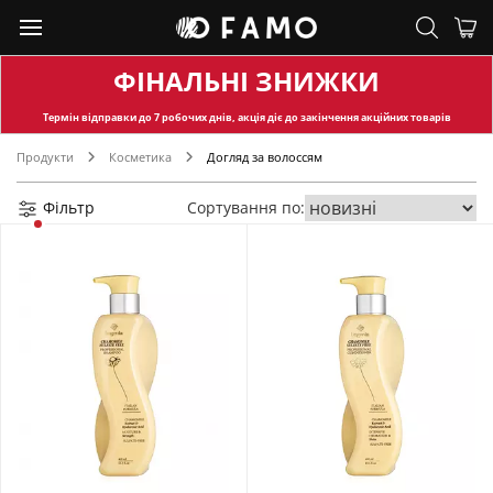
ФІНАЛЬНІ ЗНИЖКИ
Термін відправки
до 7 робочих днів, акція діє до закінчення акційних товарів
Продукти
Косметика
Догляд за волоссям
Фільтр
Сортування по: