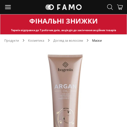
ФІНАЛЬНІ ЗНИЖКИ
Термін відправки
до 7 робочих днів, акція діє до закінчення акційних товарів
Продукти
Косметика
Догляд за волоссям
Маски