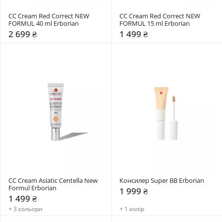
CC Cream Red Correct NEW 
CC Cream Red Correct NEW 
FORMUL 40 ml Erborian
FORMUL 15 ml Erborian
2 699 ₴
1 499 ₴
CC Cream Asiatic Centella New 
Консилер Super BB Erborian
Formul Erborian
1 999 ₴
1 499 ₴
+ 3 кольори
+ 1 колір