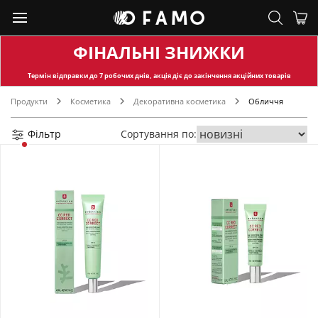
ФІНАЛЬНІ ЗНИЖКИ
Термін відправки
до 7 робочих днів, акція діє до закінчення акційних товарів
Продукти
Косметика
Декоративна косметика
Обличчя
Фільтр
Сортування по: