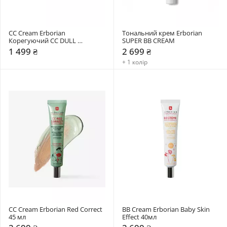
СС Cream Erborian 
Тональний крем Erborian 
Корегуючий CC DULL 
SUPER BB CREAM 
CORRECT
1 499 ₴
2 699 ₴
+ 1 колір
СС Cream Erborian Red Correct 
BB Cream Erborian Baby Skin 
45 мл
Effect 40мл