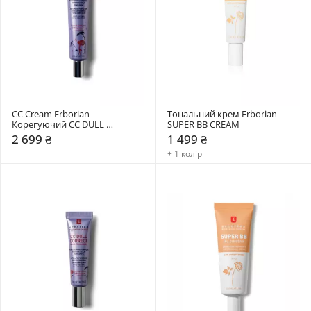
СС Cream Erborian 
Тональний крем Erborian 
Корегуючий CC DULL 
SUPER ВВ CREAM
CORRECT 45 мл
2 699 ₴
1 499 ₴
+ 1 колір