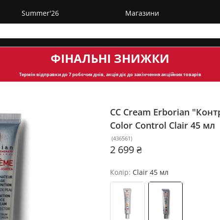
Summer'26
Магазини
ФІНАЛЬНІ ЗНИЖКИ
Термін відправки
до 7 робочих днів, акція діє до закінчення акційних товарів
СС Cream Erborian "Кон
Color Control
Clair 45 мл
(
436561
)
2 699 ₴
Колір:
Clair 45 мл