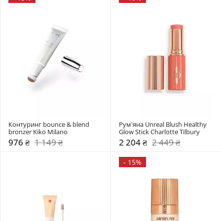
Контуринг bounce & blend 
Рум'яна Unreal Blush Healthy 
bronzer Kiko Milano
Glow Stick Charlotte Tilbury
976 ₴
1 149 ₴
2 204 ₴
2 449 ₴
-
15%