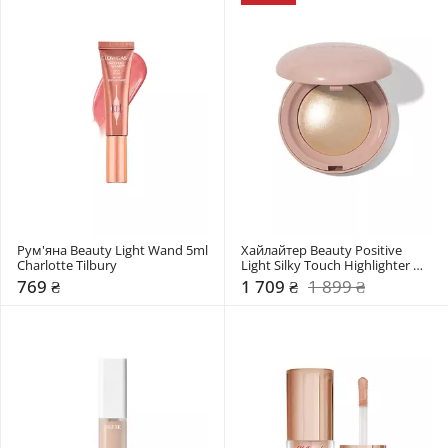
Рум'яна Beauty Light Wand 5ml 
Хайлайтер Beauty Positive 
Charlotte Tilbury
Light Silky Touch Highlighter 
Rare Beauty
769 ₴
1 709 ₴
1 899 ₴