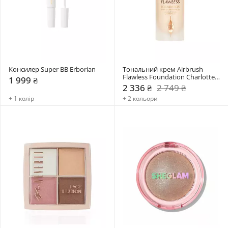
Консилер Super BB Erborian
Тональний крем Airbrush 
Flawless Foundation Charlotte 
1 999 ₴
Tilbury
2 336 ₴
2 749 ₴
+ 1 колір
+ 2 кольори