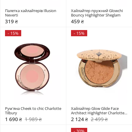
Палетка хайлайтерів Illusion 
Хайлайтер пружний Glowchi 
Neverti
Bouncy Highlighter Sheglam
319 ₴
459 ₴
-
15%
-
15%
Рум'яна Cheek to chic Charlotte 
Хайлайтер Glow Glide Face 
Tilbury
Architect Highlighter Charlotte 
Tilbury
1 690 ₴
1 989 ₴
2 124 ₴
2 499 ₴
-
30%