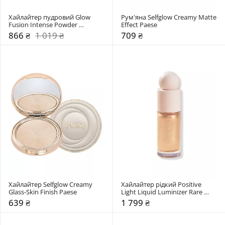
Хайлайтер пудровий Glow 
Рум'яна Selfglow Creamy Matte 
Fusion Intense Powder 
Effect Paese
Highlighter Kiko Milano
866 ₴
1 019 ₴
709 ₴
Хайлайтер Selfglow Creamy 
Хайлайтер рідкий Positive 
Glass-Skin Finish Paese
Light Liquid Luminizer Rare 
Beauty
639 ₴
1 799 ₴