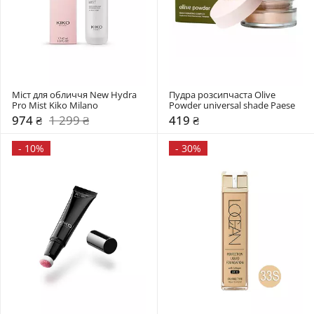
Міст для обличчя New Hydra 
Пудра розсипчаста Olive 
Pro Mist Kiko Milano
Powder universal shade Paese
974 ₴
1 299 ₴
419 ₴
-
10%
-
30%