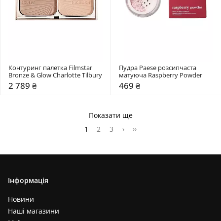
Контуринг палетка Filmstar 
Пудра Paese розсипчаста 
Bronze & Glow Charlotte Tilbury
матуюча Raspberry Powder
2 789 ₴
469 ₴
Показати ще
1
2
3
›
››
Інформація
Новини
Наші магазини