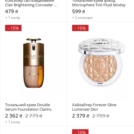
Консилер світловідбивний 
Тональний крем флюїд 
Clair Brightening Concealer 
Microsphere Tint-Fluid Moday
Paese
479 ₴
599 ₴
+ 1 колір
+ 2 кольори
-
15%
-
15%
Тональний крем Double 
Хайлайтер Forever Glow 
Serum Foundation Clarins
Luminizer Dior
2 362 ₴
2 779 ₴
2 379 ₴
2 799 ₴
+ 1 колір
-
10%