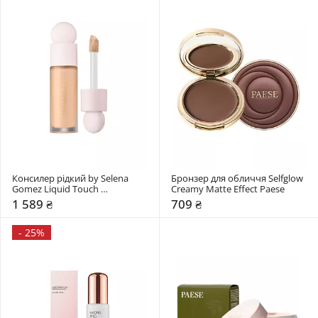
Консилер рідкий by Selena 
Бронзер для обличчя Selfglow 
Gomez Liquid Touch 
Creamy Matte Effect Paese
Brightening Concealer Rare 
1 589 ₴
709 ₴
Beauty
-
25%