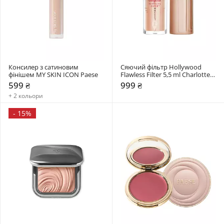
Консилер з сатиновим 
Сяючий фільтр Hollywood 
фінішем MY SKIN ICON Paese
Flawless Filter 5,5 ml Charlotte 
Tilbury
599 ₴
999 ₴
+ 2 кольори
-
15%