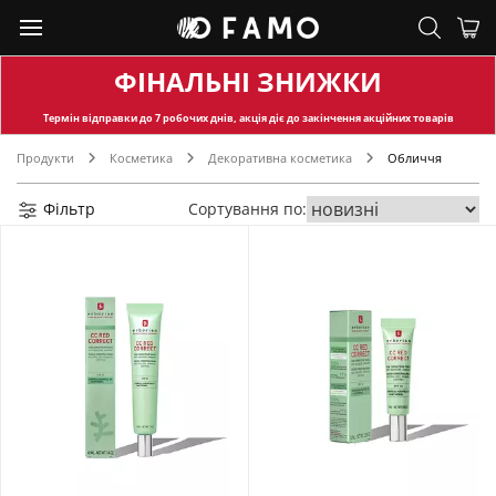
ФІНАЛЬНІ ЗНИЖКИ
Термін відправки
до 7 робочих днів, акція діє до закінчення акційних товарів
Продукти
Косметика
Декоративна косметика
Обличчя
Фільтр
Сортування по: