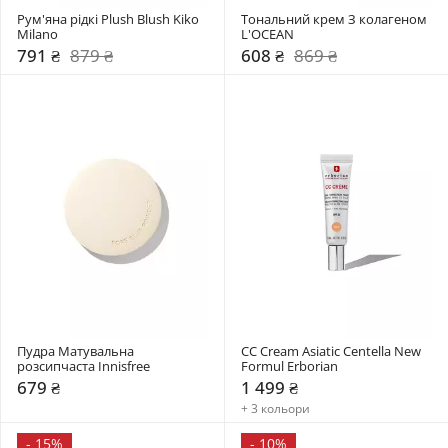
Рум'яна рідкі Plush Blush Kiko 
Тональний крем З колагеном 
Milano
L'OCEAN
791 ₴
879 ₴
608 ₴
869 ₴
Пудра Матувальна 
CC Cream Asiatic Centella New 
розсипчаста Innisfree
Formul Erborian
679 ₴
1 499 ₴
+ 3 кольори
-
15%
-
10%