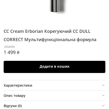
СС Cream Erborian Корегуючий CC DULL
CORRECT
Мультифункціональна формула
(
432639
)
1 499 ₴
Додати в кошик
Характеристики
Опис товару
Відгуки (
0
)