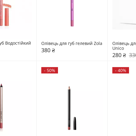
уб Водостійкий 
Олівець для губ гелевий Zola
Олівець для
Unico
380 ₴
280 ₴
33
-
50%
-
40%