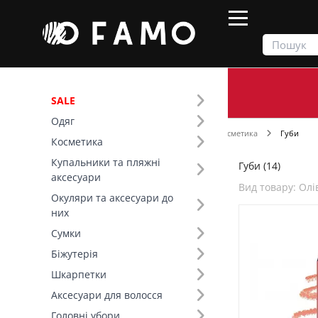
SALE
Одяг
Продукти
Косметика
Декоративна косметика
Губи
Косметика
Купальники та пляжні
Губи (14)
Фільтр
аксесуари
Вид товару: Олі
Окуляри та аксесуари до
Ціна
них
Сумки
SALE
Біжутерія
Шкарпетки
Вид товару (11)
Аксесуари для волосся
Головні убори