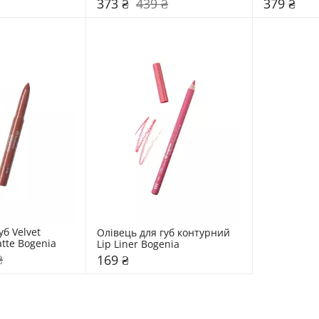
373 ₴
439 ₴
379 ₴
б Velvet 
Олівець для губ контурний 
tte Bogenia
Lip Liner Bogenia
₴
169 ₴