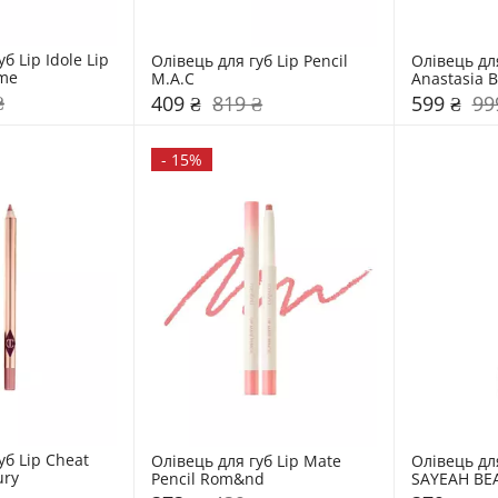
б Lip Idole Lip 
Олівець для губ Lip Pencil 
Олівець для
me
M.A.C
Anastasia B
₴
409 ₴
819 ₴
599 ₴
99
-
15%
б Lip Cheat 
Олівець для губ Lip Mate 
Олівець дл
ury
Pencil Rom&nd 
SAYEAH BE