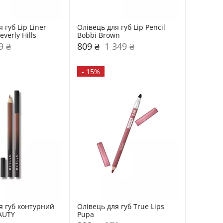
 губ Lip Liner 
Олівець для губ Lip Pencil 
everly Hills
Bobbi Brown
9 ₴
809 ₴
1 349 ₴
-
15%
я губ контурний 
Олівець для губ True Lips 
AUTY
Pupa