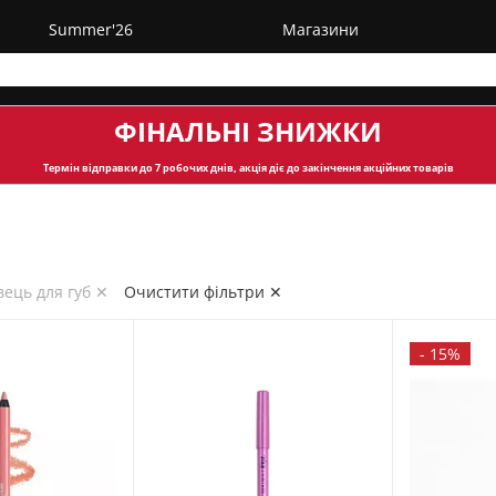
Summer'26
Магазини
ФІНАЛЬНІ ЗНИЖКИ
Термін відправки
до 7 робочих днів, акція діє до закінчення акційних товарів
вець для губ ✕
Очистити фільтри ✕
-
15%