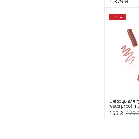
1 379 ₴
-
15%
Олівець для гу
waterproof ma
152 ₴
179 