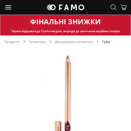
ФІНАЛЬНІ ЗНИЖКИ
Термін відправки
до 7 робочих днів, акція діє до закінчення акційних товарів
Продукти
Косметика
Декоративна косметика
Губи