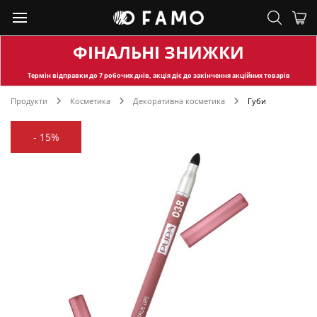
ФІНАЛЬНІ ЗНИЖКИ
Термін відправки
до 7 робочих днів, акція діє до закінчення акційних товарів
Продукти
Косметика
Декоративна косметика
Губи
-
15%