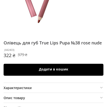
Олівець для губ True Lips Pupa
№38 rose nude
(
442403
)
322 ₴
379 ₴
Додати в кошик
Характеристики
Опис товару