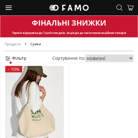
ФІНАЛЬНІ ЗНИЖКИ
Термін відправки
до 7 робочих днів, акція діє до закінчення акційних товарів
Продукти
Сумки
Фільтр
Сортування по:
-
10%