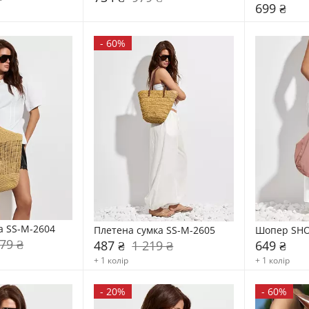
699 ₴
-
60%
а SS-M-2604
Плетена сумка SS-M-2605
Шопер SHO
79 ₴
487 ₴
1 219 ₴
649 ₴
+ 1 колір
+ 1 колір
-
20%
-
60%