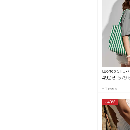
Шопер SHO-7
492 ₴
579 
+ 1 колір
-
40%