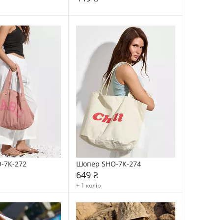
-7К-272
Шопер SHO-7К-274
649 ₴
+ 1 колір