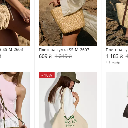
а SS-M-2603
Плетена сумка SS-M-2607
Плетена су
₴
609 ₴
1 219 ₴
1 183 ₴
+ 1 колір
-
10%