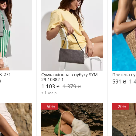
К-271
Сумка жіноча з нубуку SYM-
Плетена су
29-10382-1
₴
591 ₴
1 
1 103 ₴
1 379 ₴
+ 1 колір
-
50%
-
20%