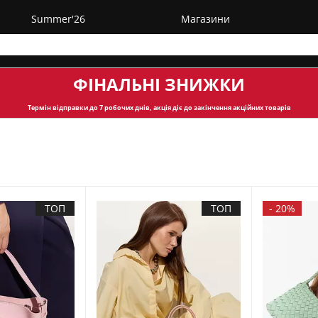
Summer'26
Магазини
ФІНАЛЬНІ ЗНИЖКИ
Термін відправки
до 7 робочих днів, акція діє до закінчення акційних товарів
ТОП
ТОП
-
20%