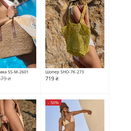
мка SS-M-2601
Шопер SHO-7К-273
479 ₴
719 ₴
-
50%