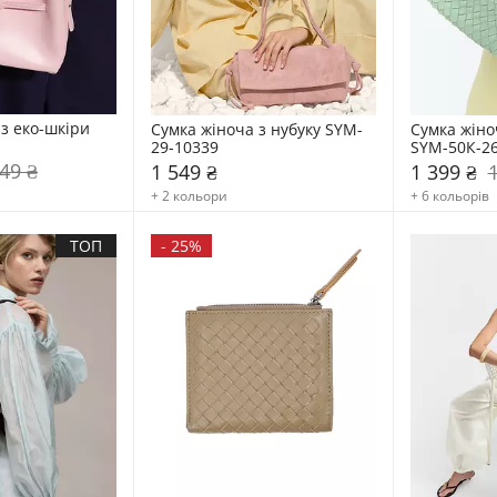
з еко-шкіри 
Сумка жіноча з нубуку SYM-
Сумка жіноч
1
29-10339
SYM-50К-2
49 ₴
1 549 ₴
1 399 ₴
+ 2 кольори
+ 6 кольорів
ТОП
-
25%