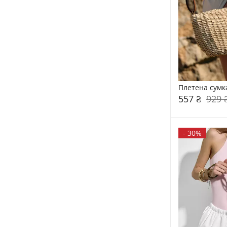
Плетена сумк
557 ₴
929 
-
30%