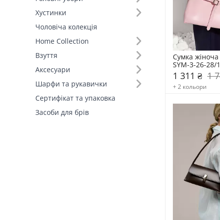
Хустинки
Розмір (2)
Чоловіча колекція
Маленькі (34)
Home Collection
Великі (14)
Взуття
Сумка жіноча 
SYM-3-26-28/
Аксесуари
Склад (21)
1 311 ₴
1 7
Шарфи та рукавички
+ 2 кольори
Вид товару (3)
Сертифікат та упаковка
Засоби для брів