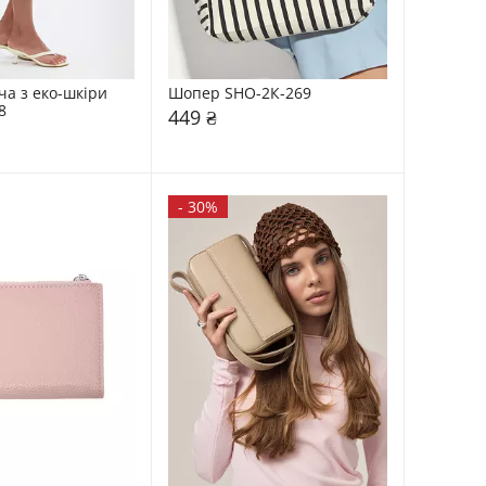
а з еко-шкіри 
Шопер SHO-2К-269
8
449 ₴
-
30%