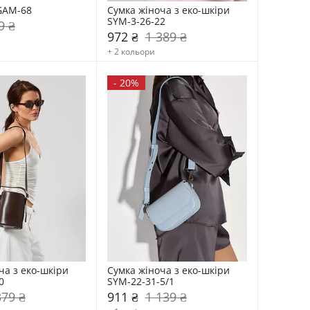
GAM-68
Сумка жіноча з еко-шкіри 
SYM-3-26-22
9 ₴
972 ₴
1 389 ₴
+ 2 кольори
-
20%
а з еко-шкіри 
Сумка жіноча з еко-шкіри 
0
SYM-22-31-5/1
379 ₴
911 ₴
1 139 ₴