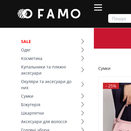
SALE
Одяг
Продукти
Сумки
Косметика
Купальники та пляжні
Сумки
Фільтр
аксесуари
Окуляри та аксесуари до
Ціна
-
25%
них
Сумки
SALE
Біжутерія
Шкарпетки
Сезон (4)
Аксесуари для волосся
Основний колір (15)
Головні убори