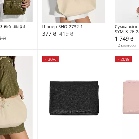
з еко-шкіри 
Шопер SHO-2732-1
Сумка жіноч
SYM-3-26-2
377 ₴
419 ₴
9 ₴
1 749 ₴
+ 2 кольори
-
30%
-
20%