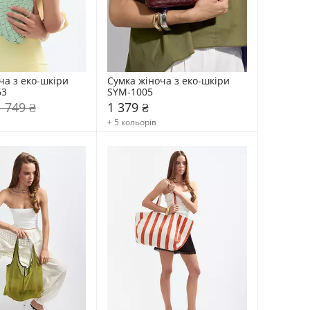
а з еко-шкіри 
Сумка жіноча з еко-шкіри 
63
SYM-1005
1 749 ₴
1 379 ₴
+ 5 кольорів