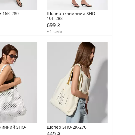
-16К-280
Шопер тканинний SHO-
10Т-288
699 ₴
+ 1 колір
нинний SHO-
Шопер SHO-2К-270
449 ₴