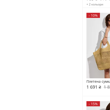
+ 2 кольори
-
10%
Плетена сумк
1 691 ₴
1 8
-
15%