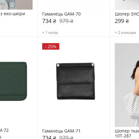
з еко-шкіри 
Гаманець GAM-70
Шопер SHO
734 ₴
979 ₴
299 ₴
+ 1 колір
+ 2 кольори
-
25%
M-72
Гаманець GAM-71
Шопер тка
10Т-287
₴
734 ₴
979 ₴