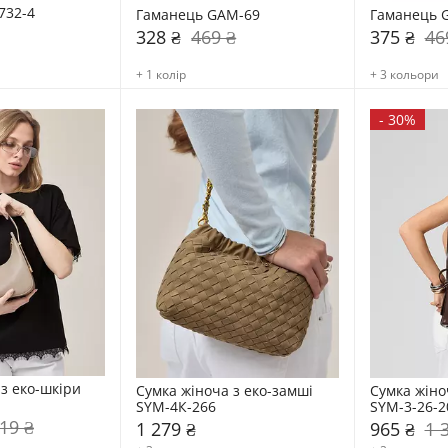
732-4
Гаманець GAM-69
Гаманець 
328 ₴
469 ₴
375 ₴
46
+ 1 колір
+ 3 кольори
-
30%
з еко-шкіри 
Сумка жіноча з еко-замші 
Сумка жіноч
SYM-4К-266
SYM-3-26-2
19 ₴
1 279 ₴
965 ₴
1 