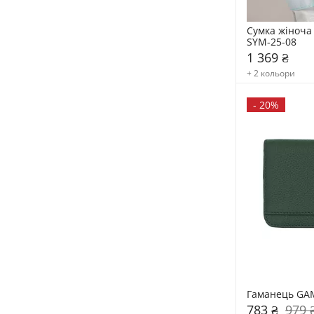
Сумка жіноча 
SYM-25-08
1 369 ₴
+ 2 кольори
-
20%
Гаманець GA
783 ₴
979 