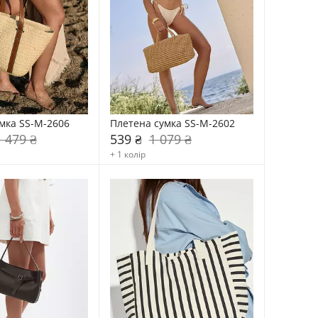
мка SS-M-2606
Плетена сумка SS-M-2602
1 479 ₴
539 ₴
1 079 ₴
+ 1 колір