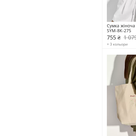
Сумка жіноча 
SYM-8К-275
755 ₴
1 07
+ 3 кольори