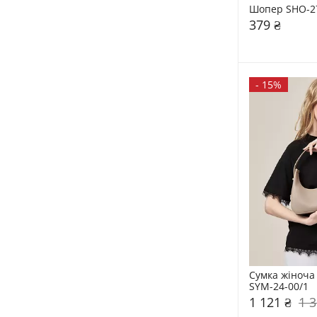
Шопер SHO-2
379 ₴
-
15%
Сумка жіноча 
SYM-24-00/1
1 121 ₴
1 3