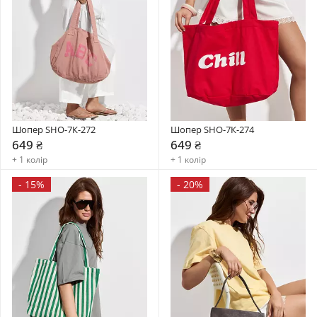
Шопер SHO-7К-272
Шопер SHO-7К-274
649 ₴
649 ₴
+ 1 колір
+ 1 колір
-
15%
-
20%