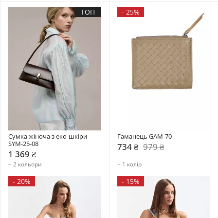
ТОП
-
25%
Сумка жіноча з еко-шкіри 
Гаманець GAM-70
SYM-25-08
734 ₴
979 ₴
1 369 ₴
+ 2 кольори
+ 1 колір
-
20%
-
15%