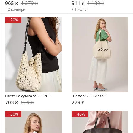
965 ₴
1 379 ₴
911 ₴
1 139 ₴
+ 2 кольори
+ 1 колір
-
20%
Плетена сумка SS-6К-263
Шопер SHO-2732-3
703 ₴
879 ₴
279 ₴
-
30%
-
40%