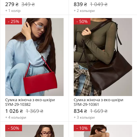
279 ₴
349 ₴
839 ₴
1 049 ₴
+ 1 колір
+ 2 кольори
-
25%
-
50%
Сумка жіноча з еко-шкіри 
Сумка жіноча з еко-шкіри 
SYM-29-10382
SYM-29-10361
1 026 ₴
1 369 ₴
834 ₴
1 669 ₴
+ 4 кольори
+ 3 кольори
-
50%
-
10%