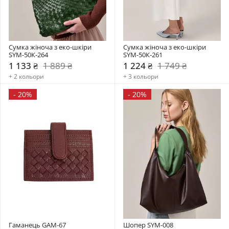
Сумка жіноча з еко-шкіри 
Сумка жіноча з еко-шкіри 
SYM-50К-264
SYM-50К-261
1 133 ₴
1 889 ₴
1 224 ₴
1 749 ₴
+ 2 кольори
+ 3 кольори
-
20%
-
20%
Гаманець GAM-67
Шопер SYM-008