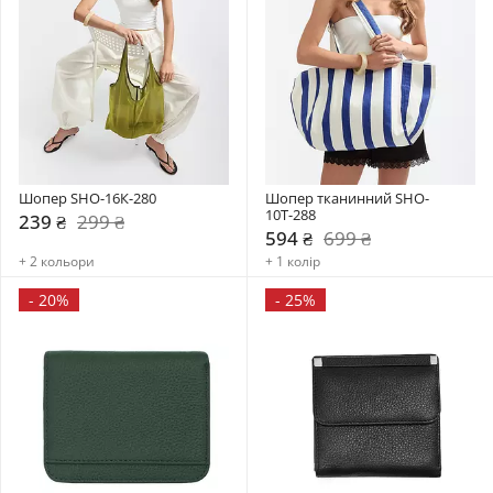
Шопер SHO-16К-280
Шопер тканинний SHO-
10Т-288
239 ₴
299 ₴
594 ₴
699 ₴
+ 2 кольори
+ 1 колір
-
20%
-
25%