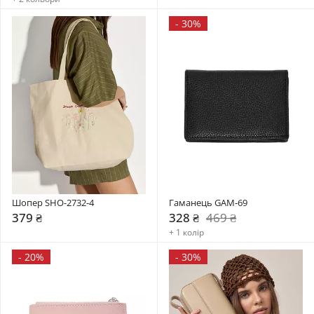
-
30%
Шопер SHO-2732-4
Гаманець GAM-69
379 ₴
328 ₴
469 ₴
+ 1 колір
-
20%
-
30%