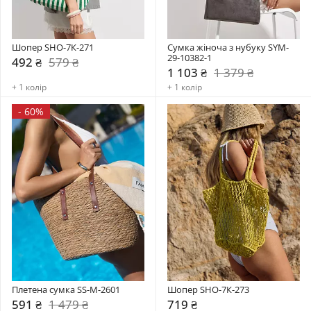
Шопер SHO-7К-271
Сумка жіноча з нубуку SYM-
29-10382-1
492 ₴
579 ₴
1 103 ₴
1 379 ₴
+ 1 колір
+ 1 колір
-
60%
Плетена сумка SS-M-2601
Шопер SHO-7К-273
591 ₴
1 479 ₴
719 ₴