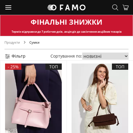
ФІНАЛЬНІ ЗНИЖКИ
Термін відправки
до 7 робочих днів, акція діє до закінчення акційних товарів
Продукти
Сумки
Фільтр
Сортування по:
-
25%
ТОП
ТОП