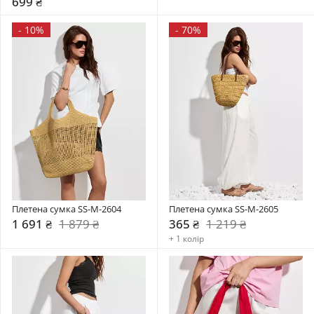
699 ₴
-
10%
-
70%
Плетена сумка SS-M-2604
Плетена сумка SS-M-2605
1 691 ₴
1 879 ₴
365 ₴
1 219 ₴
+ 1 колір