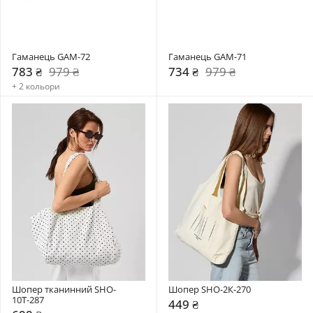
Гаманець GAM-72
Гаманець GAM-71
783 ₴
979 ₴
734 ₴
979 ₴
+ 2 кольори
Шопер тканинний SHO-
Шопер SHO-2К-270
10Т-287
449 ₴