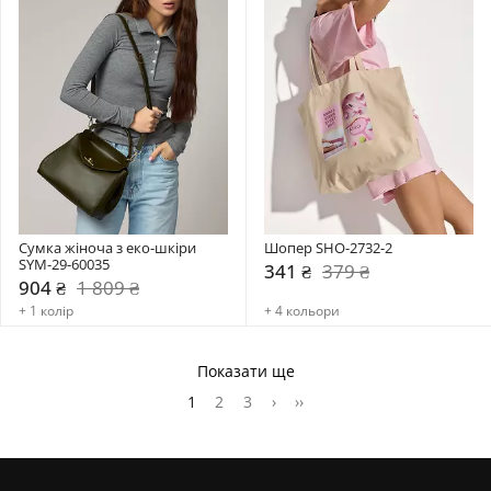
Сумка жіноча з еко-шкіри 
Шопер SHO-2732-2
SYM-29-60035
341 ₴
379 ₴
904 ₴
1 809 ₴
+ 1 колір
+ 4 кольори
Показати ще
1
2
3
›
››