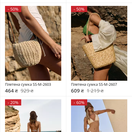
-
50%
-
50%
Плетена сумка SS-M-2603
Плетена сумка SS-M-2607
464 ₴
929 ₴
609 ₴
1 219 ₴
-
20%
-
60%