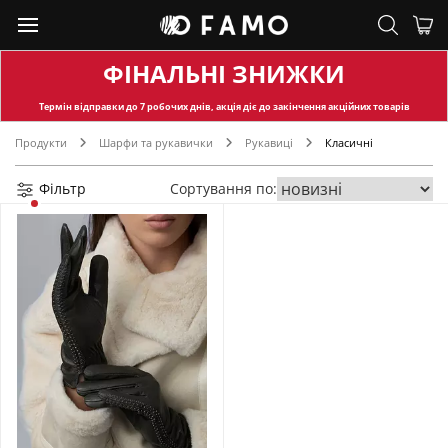
ФІНАЛЬНІ ЗНИЖКИ
Термін відправки
до 7 робочих днів, акція діє до закінчення акційних товарів
Продукти
Шарфи та рукавички
Рукавиці
Класичні
Фільтр
Сортування по: