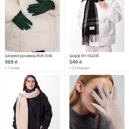
Шкіряні рукавиці RUK-5/4k
Шарф SH-102245
969 ₴
549 ₴
+ 1 колір
+ 2 кольори