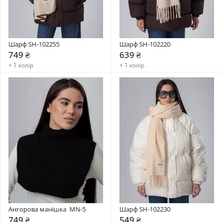
Шарф SH-102255
Шарф SH-102220
749 ₴
639 ₴
+ 1 колір
+ 1 колір
Ангорова манішка  MN-5
Шарф SH-102230
749 ₴
549 ₴