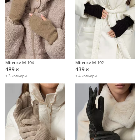
Мітенки M-104
Мітенки M-102
489 ₴
439 ₴
+ 3 кольори
+ 4 кольори