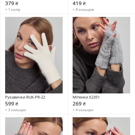
379 ₴
419 ₴
+ 1 колір
+ 8 кольорів
Рукавички RUK-PR-22
Мітенки X2351
599 ₴
269 ₴
+ 3 кольори
+ 4 кольори