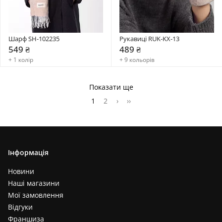
Шарф SH-102235
Рукавиці RUK-KX-13
549 ₴
489 ₴
+ 1 колір
+ 9 кольорів
Показати ще
1
2
›
››
Інформація
Новини
Наші магазини
Мої замовлення
Відгуки
Франшиза