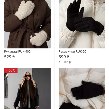
Рукавиці RUK-402
Рукавички RUK-201
529 ₴
599 ₴
+ 1 колір
-
60%