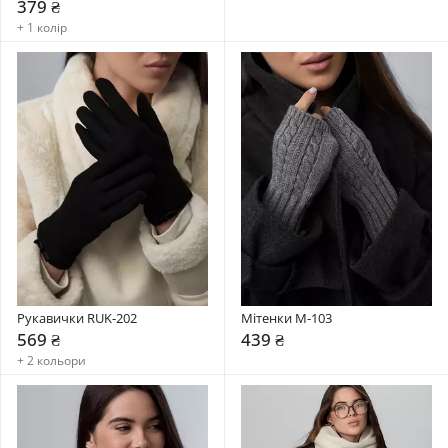
379 ₴
+ 1 колір
Рукавички RUK-202
Мітенки М-103
569 ₴
439 ₴
+ 2 кольори