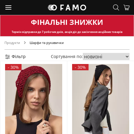
ФІНАЛЬНІ ЗНИЖКИ
Термін відправки
до 7 робочих днів, акція діє до закінчення акційних товарів
Продукти
Шарфи та рукавички
Фільтр
Сортування по:
-
30%
-
30%