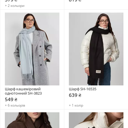
+ 2 кольори
Шарф кашеміровий 
Шарф SH-16535
однотонний SH-3823
639 ₴
549 ₴
+ 6 кольорів
+ 1 колір