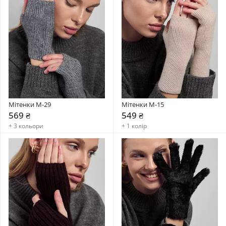
Мітенки М-29
Мітенки М-15
569 ₴
549 ₴
+ 3 кольори
+ 1 колір