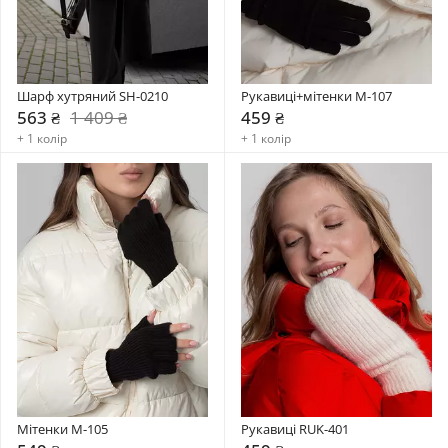
Шарф хутряний SH-0210
Рукавиці+мітенки М-107
563 ₴
1 409 ₴
459 ₴
+ 1 колір
+ 1 колір
Мітенки M-105
Рукавиці RUK-401