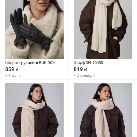
Шкіряні рукавиці RUK-5KX
Шарф SH-16530
859 ₴
819 ₴
+ 1 колір
+ 2 кольори