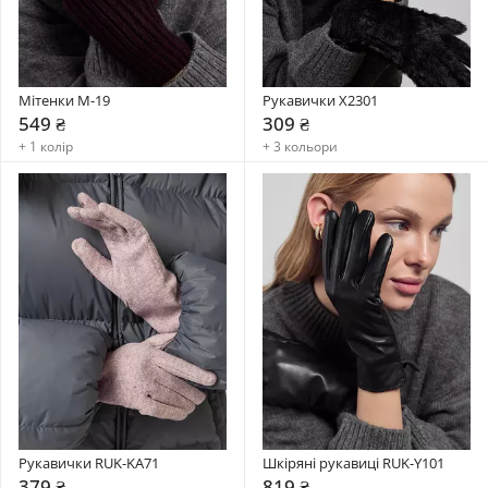
Мітенки М-19
Рукавички X2301
549 ₴
309 ₴
+ 1 колір
+ 3 кольори
Рукавички RUK-KA71
Шкіряні рукавиці RUK-Y101
379 ₴
819 ₴