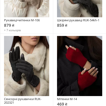
Рукавиці+мітенки М-106
Шкіряні рукавиці RUK-54kh-1
879 ₴
859 ₴
+ 7 кольорів
Сенсорні рукавички RUK-
Мітенки М-14
202321
469 ₴