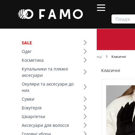
SALE
Одяг
Продукти
Шарфи та рукавички
Рукавиці
Класичні
Косметика
Купальники та пляжні
Класичні
Фільтр
аксесуари
Окуляри та аксесуари до
Ціна
них
Сумки
Колір (9)
Біжутерія
Шкарпетки
Розмір (3)
Аксесуари для волосся
Основний колір (9)
Головні убори