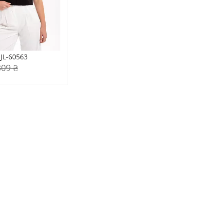
 JL-60563
309 ₴