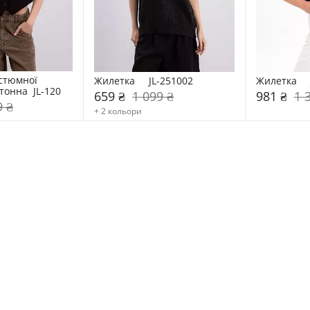
стюмної 
Жилетка     JL-251002
Жилетка    
онна  JL-120
659 ₴
1 099 ₴
981 ₴
1 
9 ₴
+ 2 кольори