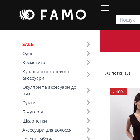
SALE
Одяг
Продукти
Одяг
Верх
Жилетки
Косметика
Купальники та пляжні
Жилетки (3)
Фільтр
аксесуари
Окуляри та аксесуари до
Ціна
-
40%
них
Сумки
SALE
Біжутерія
Шкарпетки
Розмір (6)
Аксесуари для волосся
Основний колір (5)
Головні убори