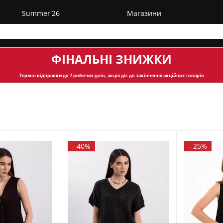
Summer'26
Магазини
ФІНАЛЬНІ ЗНИЖКИ
Термін відправки
до 7 робочих днів, акція діє до закінчення акційних товарів
-
40%
-
25%