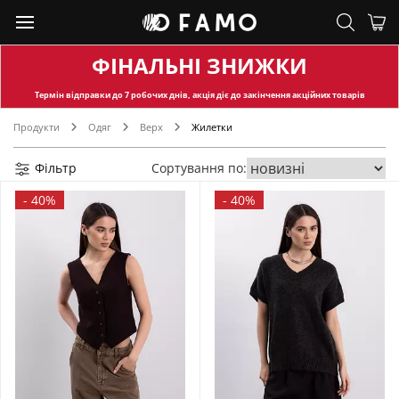
ФІНАЛЬНІ ЗНИЖКИ
Термін відправки
до 7 робочих днів, акція діє до закінчення акційних товарів
Продукти
Одяг
Верх
Жилетки
Фільтр
Сортування по:
-
40%
-
40%