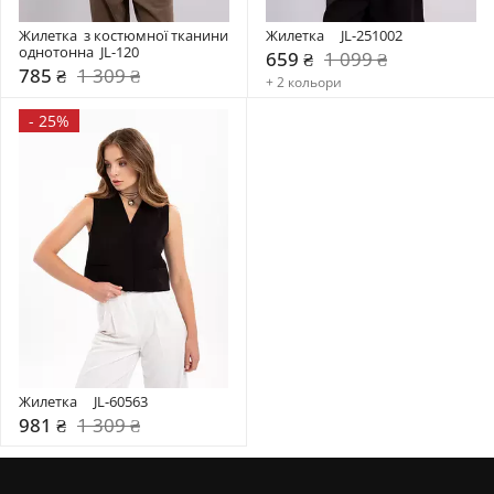
Жилетка  з костюмної тканини 
Жилетка     JL-251002
однотонна  JL-120
659 ₴
1 099 ₴
785 ₴
1 309 ₴
+ 2 кольори
-
25%
Жилетка     JL-60563
981 ₴
1 309 ₴