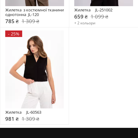
Жилетка  з костюмної тканини 
Жилетка     JL-251002
однотонна  JL-120
659 ₴
1 099 ₴
785 ₴
1 309 ₴
+ 2 кольори
-
25%
Жилетка     JL-60563
981 ₴
1 309 ₴