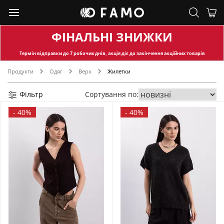
ФІНАЛЬНІ ЗНИЖКИ
Термін відправки
до 7 робочих днів, акція діє до закінчення акційних товарів
Продукти
Одяг
Верх
Жилетки
Фільтр
Сортування по:
-
40%
-
40%