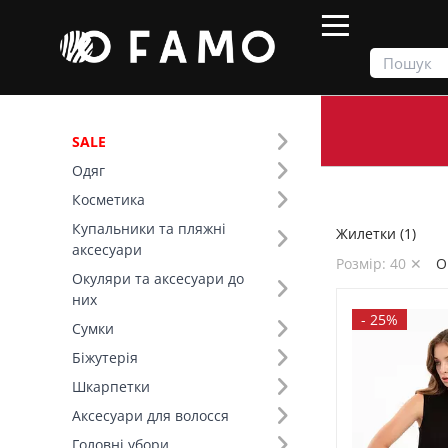
SALE
Одяг
Продукти
Одяг
Верх
Жилетки
Косметика
Купальники та пляжні
Жилетки (1)
Фільтр
аксесуари
Розмір: 40 ✕
О
Окуляри та аксесуари до
SALE
них
-
25%
Сумки
Розмір (6)
Біжутерія
Шкарпетки
Основний колір (1)
Аксесуари для волосся
Головні убори