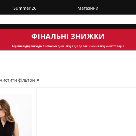
Summer'26
Магазини
ФІНАЛЬНІ ЗНИЖКИ
Термін відправки
до 7 робочих днів, акція діє до закінчення акційних товарів
чистити фільтри ✕