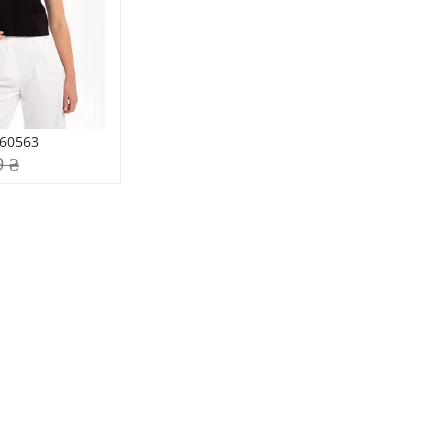
-60563
9 ₴