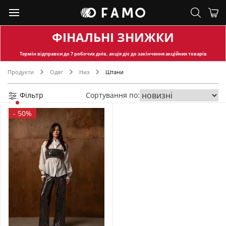
ФІНАЛЬНІ ЗНИЖКИ
Термін відправки
до 7 робочих днів, акція діє до закінчення акційних товарів
Продукти
Одяг
Низ
Штани
Фільтр
Сортування по:
-
50%