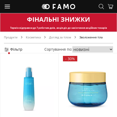
ФІНАЛЬНІ ЗНИЖКИ
Термін відправки
до 7 робочих днів, акція діє до закінчення акційних товарів
Продукти
Косметика
Догляд за тілом
Зволоження тіла
Фільтр
Сортування по:
-
30%