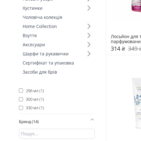
200 мл (7)
Хустинки
250 мл (4)
Чоловіча колекція
150 мл (3)
Home Collection
220 мл (2)
Взуття
Лосьйон для т
236 мл (2)
парфумований
Аксесуари
Negro Полун
314 ₴
349 
30 мл (2)
Шарфи та рукавички
100 мл (1)
Сертифікат та упаковка
125 мл (1)
Засоби для брів
240 мл (1)
251 мл (1)
296 мл (1)
300 мл (1)
330 мл (1)
45 мл (1)
Бренд (14)
50 мл (1)
70 мл (1)