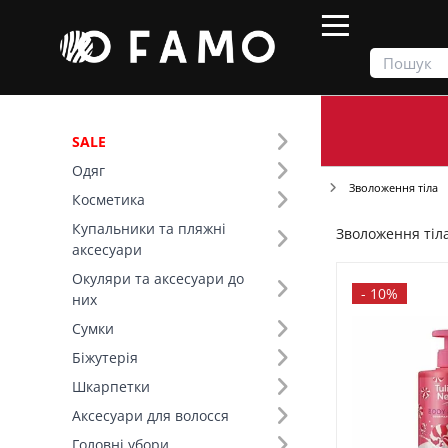
SALE
Одяг
Продукти
Косметика
Догляд за тілом
Зволоження тіла
Косметика
Купальники та пляжні
Зволоження тіл
Фільтр
аксесуари
Окуляри та аксесуари до
Ціна
-
10%
них
Сумки
SALE
Біжутерія
Шкарпетки
Розмір (17)
Аксесуари для волосся
Головні убори