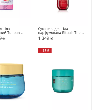
 тіла 
Суха олія для тіла 
ий Tulipan 
парфумована Rituals The 
дкі Фантазії
Ritual of Ayurveda
9 ₴
1 349 ₴
-
15%