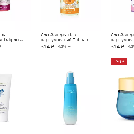
іла 
Лосьйон для тіла 
Лосьйон для
 Tulipan 
парфумований Tulipan 
парфумован
ичний крем
Negro Цукрова диня
Negro Соло
₴
314 ₴
349 ₴
314 ₴
34
-
30%