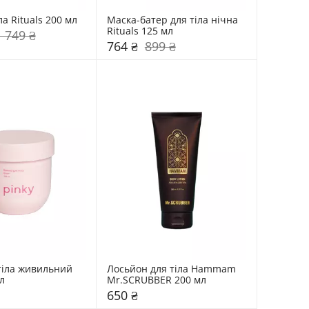
Гель для тіла Rituals 200 мл 
Маска-батер для тіла нічна 
Rituals 125 мл 
1 749 ₴
764 ₴
899 ₴
тіла живильний 
Лосьйон для тіла Hammam 
Pinky 200 мл 
Mr.SCRUBBER 200 мл 
650 ₴