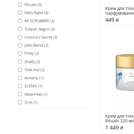
80 мл (1)
Rituals (9)
Крем для тіла 
Mary Babe (4)
парфумований 
мл 
449 ₴
Mr.SCRUBBER (3)
Tulipan Negro (3)
Victoria`s Secret (3)
Joko Blend (2)
Pinky (2)
Shelly (2)
Tree Hut (2)
Acnemy (1)
ELEMIS (1)
Medi-Peel (1)
Q+A (1)
Tesori d'Oriente (1)
Крем для тіл
1 449 ₴