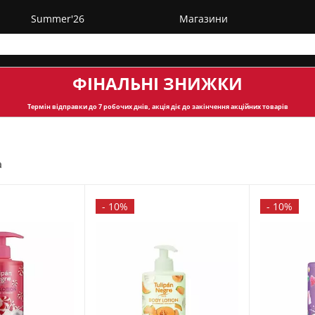
Summer'26
Магазини
ФІНАЛЬНІ ЗНИЖКИ
Термін відправки
до 7 робочих днів, акція діє до закінчення акційних товарів
а
-
10%
-
10%