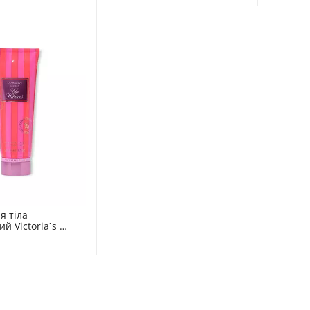
 тіла 
 Victoria`s 
Secret 236 мл 