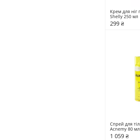
Крем для ніг
Shelly 250 мл 
299 ₴
Спрей для тіл
Acn
1 059 ₴