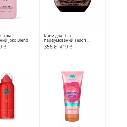
 тіла 
Крем для тіла 
ий Joko Blend 
парфумований Tesori 
d'Oriente 300 мл 
9 ₴
356 ₴
419 ₴