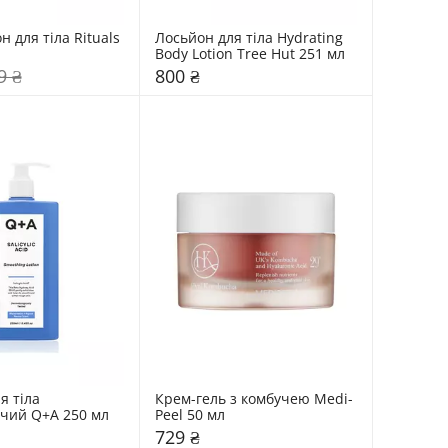
 для тіла Rituals 
Лосьйон для тіла Hydrating 
Body Lotion Tree Hut 251 мл 
9 ₴
800 ₴
 тіла 
Крем-гель з комбучею Medi-
заспокоюючий Q+A 250 мл 
Peel 50 мл
729 ₴