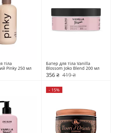
 тіла 
Батер для тіла Vanilla 
зволожуючий Pinky 250 мл 
Blossom Joko Blend 200 мл 
356 ₴
419 ₴
-
15%