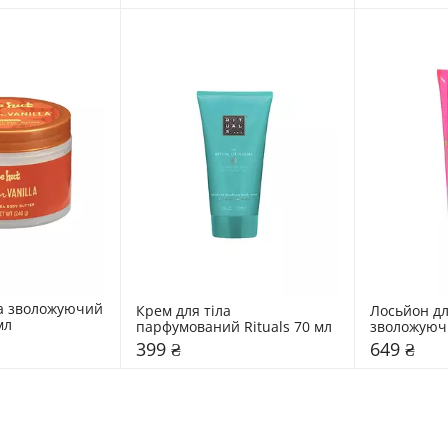
а зволожуючий 
Крем для тіла 
Лосьйон для
Tree Hut 240 мл 
парфумований Rituals 70 мл 
зволожуючий
399 ₴
649 ₴