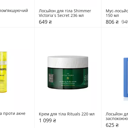
 пом'якшуючий 
Лосьйон для тіла Shimmer 
Мус-лосьйон
Victoria`s Secret 236 мл 
150 мл 
649 ₴
806 ₴
94
а проти акне 
Крем для тіла Rituals 220 мл 
Лосьйон для
emy 80 мл 
1 099 ₴
625 ₴