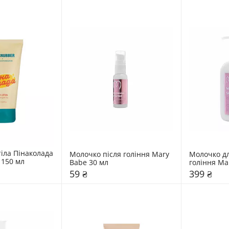
іла Пінаколада 
Молочко після гоління Mary 
Молочко для
Mr.SCRUBBER 150 мл 
Babe 30 мл 
59 ₴
399 ₴