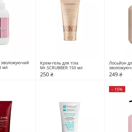
а зволожуючий 
Крем-гель для тіла 
Лосьйон для
Mary Babe 200 мл 
Mr.SCRUBBER 150 мл 
250 ₴
249 ₴
-
15%