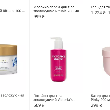
Молочко-спрей для тіла 
Rituals 100 
зволожуюче Rituals 200 мл 
1 224 ₴
999 ₴
а зволожуючий 
Лосьйон для тіла 
Батер для 
Rituals 220 мл 
зволожуючий Victoria`s 
Secret 296 мл 
669 ₴
299 ₴