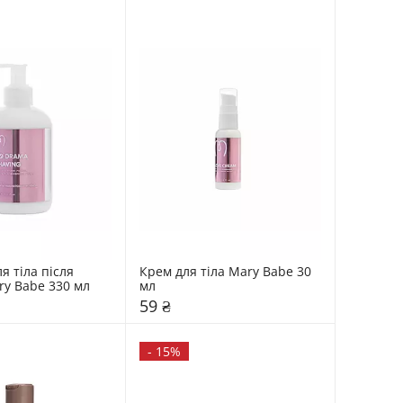
 тіла після 
Крем для тіла Mary Babe 30 
гоління Mary Babe 330 мл 
мл 
59 ₴
-
15%