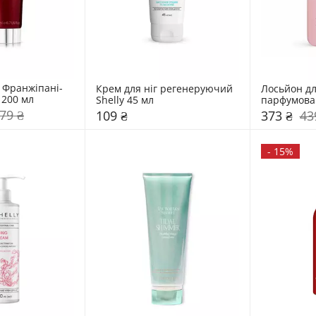
а Франжіпані-
Крем для ніг регенеруючий 
Лосьйон для
Моної ELEMIS 200 мл 
Shelly 45 мл 
парфумован
250 мл 
79 ₴
109 ₴
373 ₴
43
-
15%