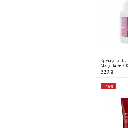
Крем для тіл
329 ₴
-
15%