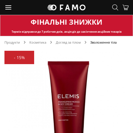
ФІНАЛЬНІ ЗНИЖКИ
Термін відправки
до 7 робочих днів, акція діє до закінчення акційних товарів
Продукти
Косметика
Догляд за тілом
Зволоження тіла
-
15%