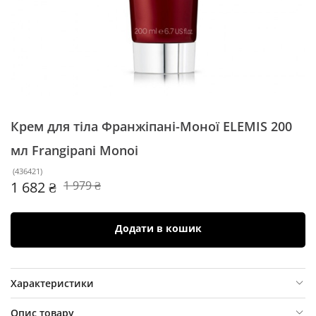
Крем для тіла Франжіпані-Моної ELEMIS 200
мл
Frangipani Monoi
(
436421
)
1 682 ₴
1 979 ₴
Додати в кошик
Характеристики
Опис товару