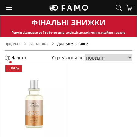
ФІНАЛЬНІ ЗНИЖКИ
Термін відправки
до 7 робочих днів, акція діє до закінчення акційних товарів
Продукти
Косметика
Для душу та ванни
Фільтр
Сортування по:
-
35%