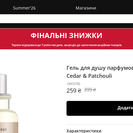
Summer'26
Магазини
ФІНАЛЬНІ ЗНИЖКИ
Термін відправки
до 7 робочих днів, акція діє до закінчення акційних товарів
Гель для душу парфумов
Cedar & Patchouli
(
443278
)
259 ₴
399 ₴
Додат
Характеристики