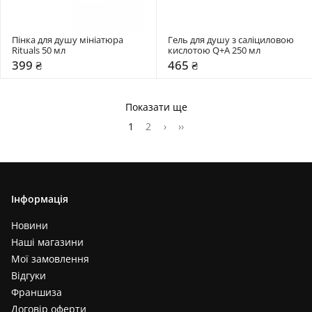
Пінка для душу мініатюра 
Гель для душу з саліциловою 
Rituals 50 мл
кислотою Q+A 250 мл
399 ₴
465 ₴
Показати ще
1
2
›
››
Інформація
Новини
Наші магазини
Мої замовлення
Відгуки
Франшиза
Договір оферти