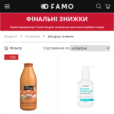
ФІНАЛЬНІ ЗНИЖКИ
Термін відправки
до 7 робочих днів, акція діє до закінчення акційних товарів
Продукти
Косметика
Для душу та ванни
Фільтр
Сортування по:
-
15%