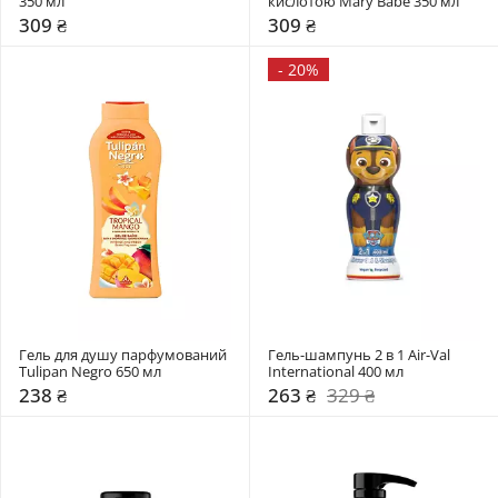
350 мл
кислотою Mary Babe 350 мл
309 ₴
309 ₴
-
20%
Гель для душу парфумований 
Гель-шампунь 2 в 1 Air-Val 
Tulipan Negro 650 мл
International 400 мл
238 ₴
263 ₴
329 ₴