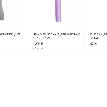
коновий для 
Набір пензликів для макіяжу 
Пензлик дл
очей Pinky
511641
129 ₴
50 ₴
+ 1 колір