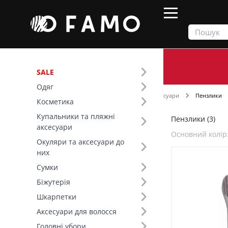
SALE
Одяг
Продукти
Косметика
Косметичні аксесуари
Пензлики
Косметика
Купальники та пляжні
Пензлики (3)
Фільтр
аксесуари
Основний колір
Окуляри та аксесуари до
Ціна
них
Сумки
Основний колір (7)
Біжутерія
Шкарпетки
Аксесуари для волосся
Головні убори