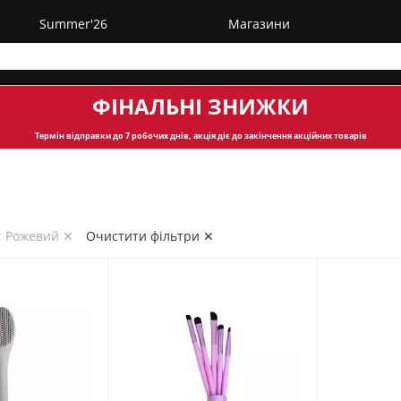
Summer'26
Магазини
ФІНАЛЬНІ ЗНИЖКИ
Термін відправки
до 7 робочих днів, акція діє до закінчення акційних товарів
: Рожевий ✕
Очистити фільтри ✕