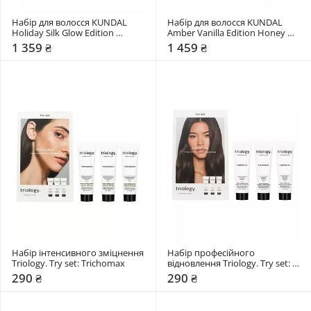
Набір для волосся KUNDAL 
Набір для волосся KUNDAL 
Holiday Silk Glow Edition 
Amber Vanilla Edition Honey & 
Protein Bonding Care Set Violet 
Macadamia
1 359 ₴
1 459 ₴
Muguet
Набір інтенсивного зміцнення 
Набір професійного 
Triology. Try set: Trichomax
відновлення Triology. Try set: 
Fiberplex
290 ₴
290 ₴