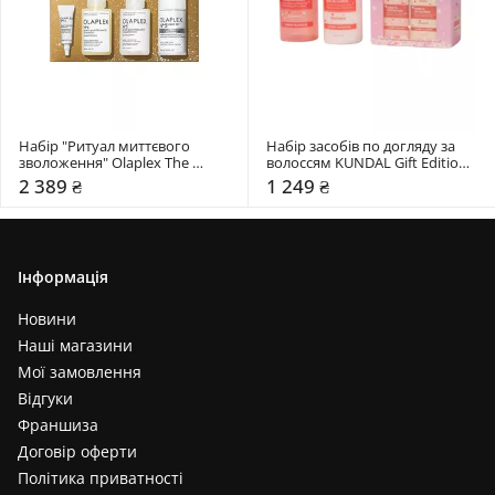
Набір "Ритуал миттєвого 
Набір засобів по догляду за 
зволоження" Olaplex The 
волоссям KUNDAL Gift Edition 
Instant Hydratation Set
Cherry Blossom Set
2 389 ₴
1 249 ₴
Інформація
Новини
Наші магазини
Мої замовлення
Відгуки
Франшиза
Договір оферти
Політика приватності