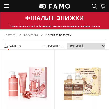
ФІНАЛЬНІ ЗНИЖКИ
Термін відправки
до 7 робочих днів, акція діє до закінчення акційних товарів
Продукти
Косметика
Догляд за волоссям
Фільтр
Сортування по: