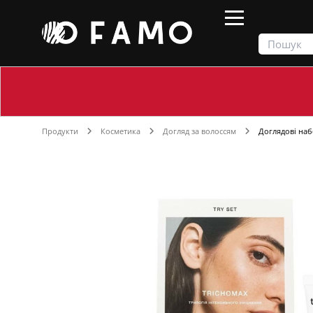
Продукти
Косметика
Догляд за волоссям
Доглядові на