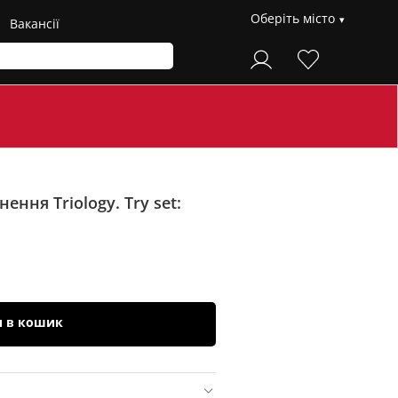
Оберіть місто
Вакансії
ення Triology. Try set:
и в кошик