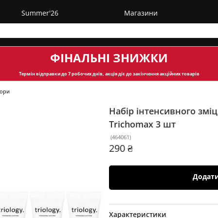
Summer'26
Магазини
ФІНАЛЬНІ ЗНИЖКИ
Термін відправки
до 7 робочих днів, акція діє до закінчення акційних товарів
бори
Набір інтенсивного зміцн
Trichomax
3 шт
(
464061
)
290 ₴
Додат
Характеристики