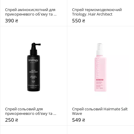
Спрей амінокислотний для 
Спрей термомоделюючий 
прикореневого об'єму та 
Triology. Hair Architect
створення текстури Triology. 
390 ₴
550 ₴
Hair Architect
Спрей сольовий для 
Спрей сольовий Hairmate Salt 
прикореневого обʼєму та 
Wave
текстури Triology. Hair 
250 ₴
549 ₴
Architect