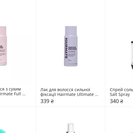
ся з сухим 
Лак для волосся сильної 
Спрей соль
mate Full 
фіксації Hairmate Ultimate 
Salt Spray
Hairspray
339 ₴
340 ₴