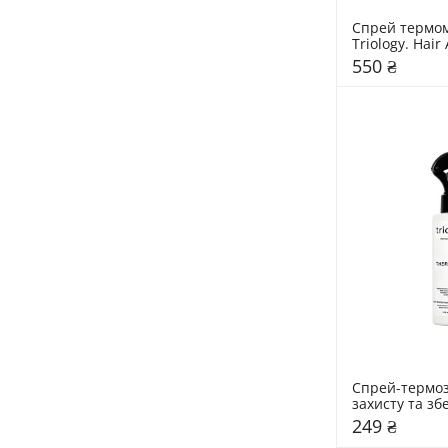
Спрей термо
Triology. Hair 
550 ₴
Спрей-термоз
захисту та зб
вологи у волос
249 ₴
Thermolock