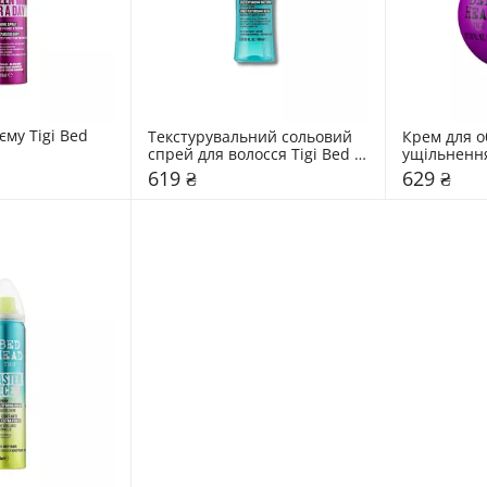
му Tigi Bed 
Текстурувальний сольовий 
Крем для об
спрей для волосся Tigi Bed 
ущільнення 
Head 100 мл
Head 240 м
619 ₴
629 ₴