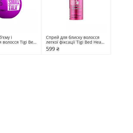
'єму і 
Спрей для блиску волосся 
волосся Tigi Bed 
легкої фіксації Tigi Bed Head 
л
200 мл
599 ₴