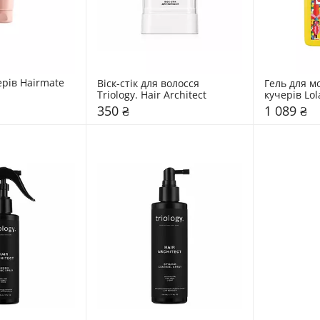
рів Hairmate 
Віск-стік для волосся 
Гель для м
Triology. Hair Architect
кучерів Lol
Gelatina
350 ₴
1 089 ₴