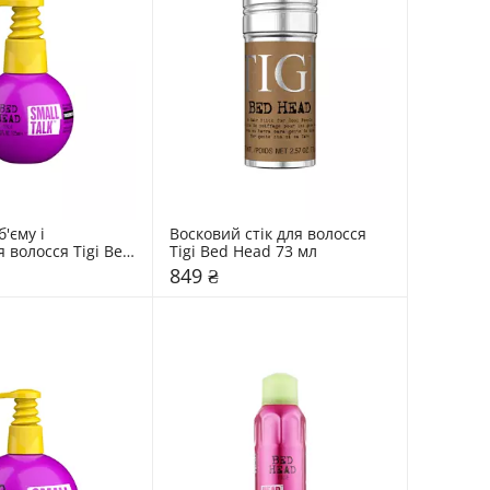
'єму і 
Восковий стік для волосся 
волосся Tigi Bed 
Tigi Bed Head 73 мл
л
849 ₴