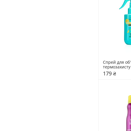
Спрей для об'
термозахисту 
мл
179 ₴