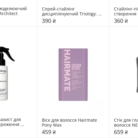
моделюючий 
Спрей-стайлінг 
Стайлінг-пі
Architect
дисциплінуючий Triology. 
створення о
Hair Architect
структурув
390 ₴
360 ₴
Triology. Ha
ахист для 
Віск для волосся Hairmate 
Стік для гла
ереження 
Pony Wax
волосся NEQ
сі Triology. 
Styling Slee
459 ₴
659 ₴