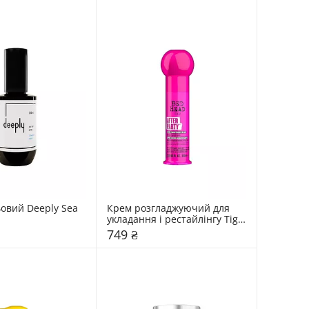
овий Deeply Sea 
Крем розгладжуючий для 
укладання і рестайлінгу Tigi 
Bed Head After Party
749 ₴