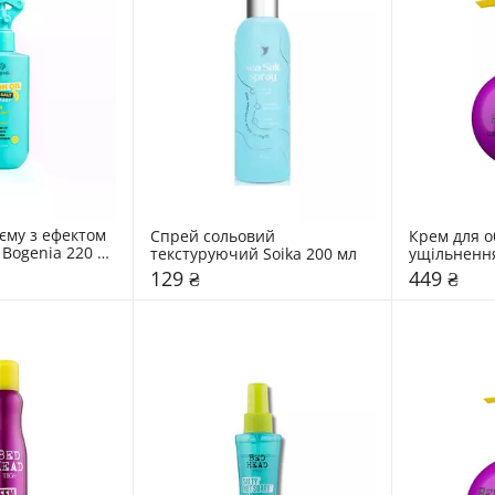
єму з ефектом 
Спрей сольовий 
Крем для об
Bogenia 220 
текстуруючий Soika 200 мл
ущільнення 
Head 125 м
129 ₴
449 ₴