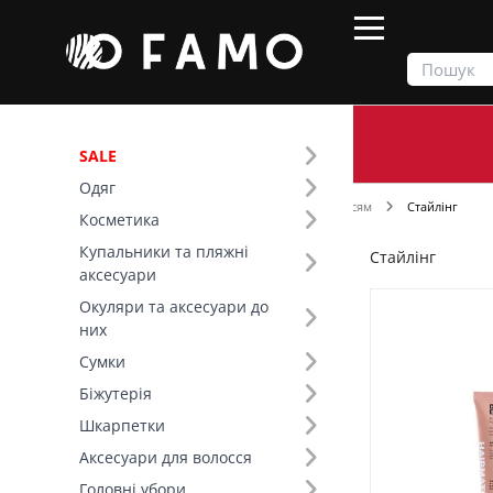
SALE
Одяг
Продукти
Косметика
Догляд за волоссям
Стайлінг
Косметика
Купальники та пляжні
Стайлінг
Фільтр
аксесуари
Окуляри та аксесуари до
Ціна
них
Сумки
Вид товару (11)
Біжутерія
Шкарпетки
Засіб за потребою (1)
Аксесуари для волосся
Головні убори