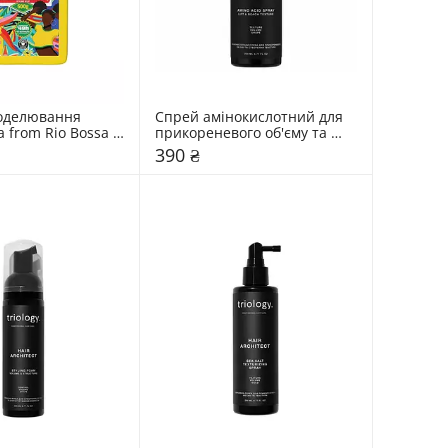
оделювання 
Спрей амінокислотний для 
a from Rio Bossa 
прикореневого об'єму та 
створення текстури Triology. 
390 ₴
Hair Architect