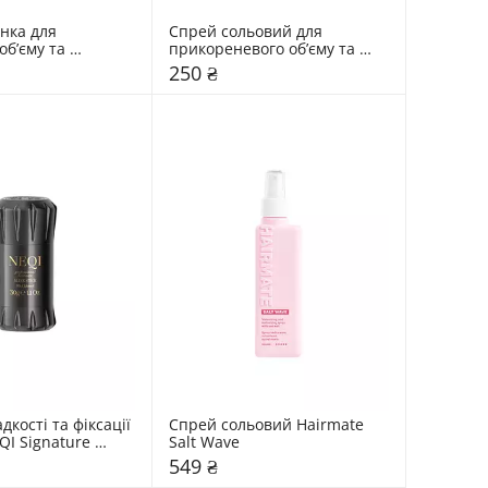
нка для 
Спрей сольовий для 
бʼєму та 
прикореневого обʼєму та 
ання волосся 
текстури Triology. Hair 
250 ₴
ir Architect
Architect
дкості та фіксації 
Спрей сольовий Hairmate 
I Signature 
Salt Wave
k Stick
549 ₴