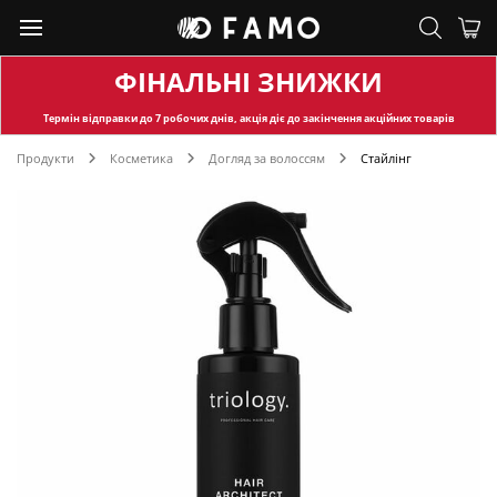
ФІНАЛЬНІ ЗНИЖКИ
Термін відправки
до 7 робочих днів, акція діє до закінчення акційних товарів
Продукти
Косметика
Догляд за волоссям
Стайлінг